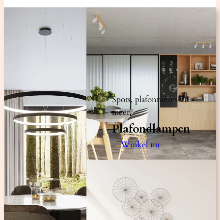
Spots, plafonnières en
meer
Plafondlampen
Winkel nu