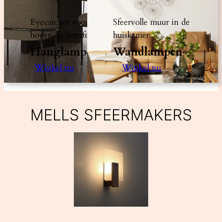
Eyecatcher voor
Sfeervolle muur in de
boven de eettafel
huiskamer
Hanglampen
Wandlampen
Winkel nu
Winkel nu
MELLS SFEERMAKERS