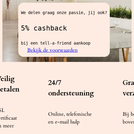
We delen graag onze passie, jij ook?
5% cashback
bij een tell-a-friend aankoop
Bekijk de voorwaarden
eilig
24/7
Gra
etalen
ondersteuning
ver
SL
Online, telefonische
Bij b
rtificaat
en e-mail hulp
bove
n meer