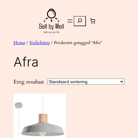
Ga
naar
Zoeken
de
inhoud
Home
/
Verlichting
/ Producten getagged “Afra”
Afra
Enig resultaat