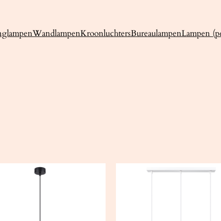
nglampen
Wandlampen
Kroonluchters
Bureaulampen
Lampen (pe