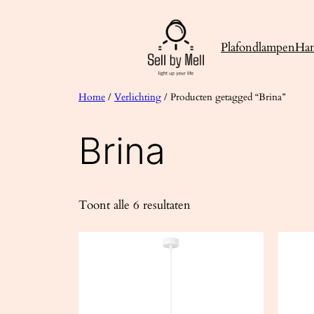
Ga
naar
Plafondlampen
Ha
de
inhoud
Home
/
Verlichting
/ Producten getagged “Brina”
Brina
Toont alle 6 resultaten