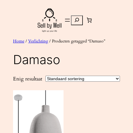
Ga
naar
Zoeken
de
inhoud
Home
/
Verlichting
/ Producten getagged “Damaso”
Damaso
Enig resultaat