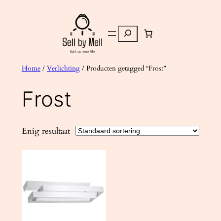
Ga
naar
Zoeken
de
inhoud
Home
/
Verlichting
/ Producten getagged “Frost”
Frost
Enig resultaat