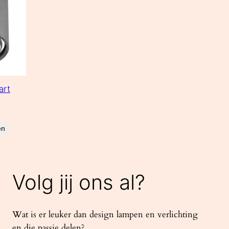
art
en
Volg jij ons al?
Wat is er leuker dan design lampen en verlichting
en die passie delen?