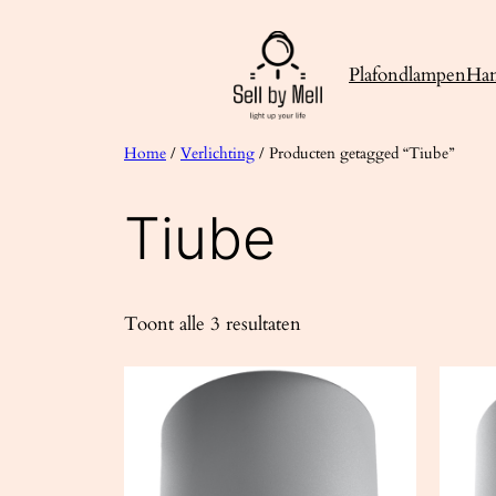
Ga
naar
Plafondlampen
Ha
de
inhoud
Home
/
Verlichting
/ Producten getagged “Tiube”
Tiube
Toont alle 3 resultaten