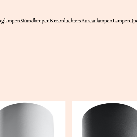
nglampen
Wandlampen
Kroonluchters
Bureaulampen
Lampen (pe