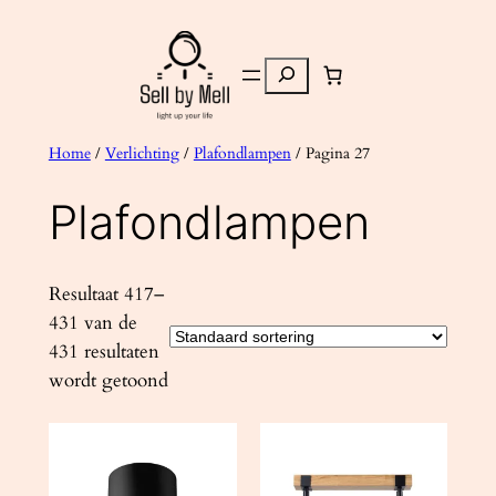
Ga
naar
Zoeken
de
inhoud
Home
/
Verlichting
/
Plafondlampen
/ Pagina 27
Plafondlampen
Resultaat 417–
431 van de
431 resultaten
wordt getoond