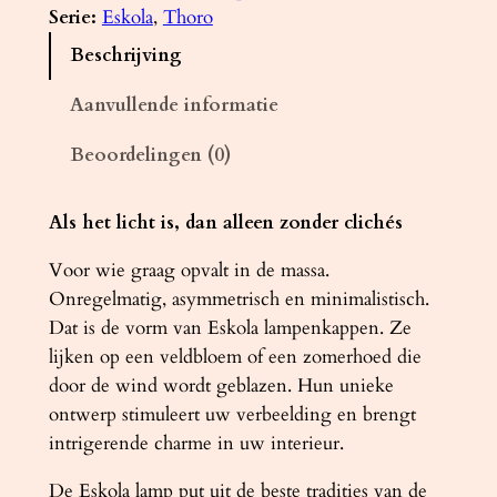
l
Serie:
Eskola
, 
Thoro
a
Beschrijving
m
p
Aanvullende informatie
/
Beoordelingen (0)
P
l
a
Als het licht is, dan alleen zonder clichés
f
Voor wie graag opvalt in de massa.
o
Onregelmatig, asymmetrisch en minimalistisch.
n
Dat is de vorm van Eskola lampenkappen. Ze
d
lijken op een veldbloem of een zomerhoed die
l
door de wind wordt geblazen. Hun unieke
a
ontwerp stimuleert uw verbeelding en brengt
m
intrigerende charme in uw interieur.
p
E
De Eskola lamp put uit de beste tradities van de