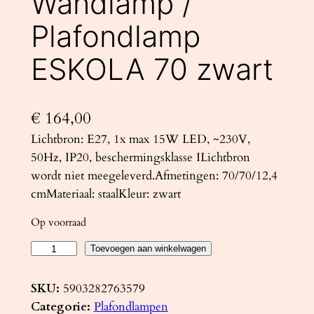
Wandlamp /
Plafondlamp
ESKOLA 70 zwart
€
164,00
Lichtbron: E27, 1x max 15W LED, ~230V,
50Hz, IP20, beschermingsklasse ILichtbron
wordt niet meegeleverd.Afmetingen: 70/70/12,4
cmMateriaal: staalKleur: zwart
Op voorraad
W
Toevoegen aan winkelwagen
a
n
SKU:
5903282763579
d
Categorie:
Plafondlampen