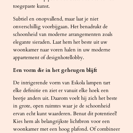
S
toegepaste kunst.
K
O
Subtiel en onopvallend, maar laat je niet
L
onverschillig voorbijgaan. Het benadrukt de
A
schoonheid van moderne arrangementen zoals
7
elegante sieraden. Laat hem het beste uit uw
0
woonkamer naar voren halen in uw moderne
z
appartement of designhotellobby.
w
Een vorm die in het geheugen blijft
a
r
De intrigerende vorm van Eskola lampen tart
t
elke definitie en ziet er vanuit elke hoek een
a
beetje anders uit. Daarom voelt hij zich het beste
a
in grote, open ruimtes waar je de schoonheid
n
ervan echt kunt waarderen. Benut dit potentieel!
t
Kies hem als belangrijkste lichtbron voor een
a
woonkamer met een hoog plafond. Of combineer
l