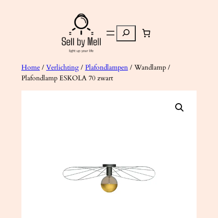
Ga
naar
Zoeken
de
inhoud
Home
/
Verlichting
/
Plafondlampen
/ Wandlamp /
Plafondlamp ESKOLA 70 zwart