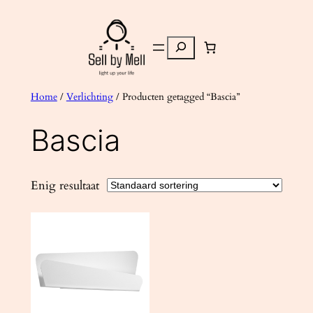
Ga
naar
Zoeken
de
inhoud
Home
/
Verlichting
/ Producten getagged “Bascia”
Bascia
Enig resultaat