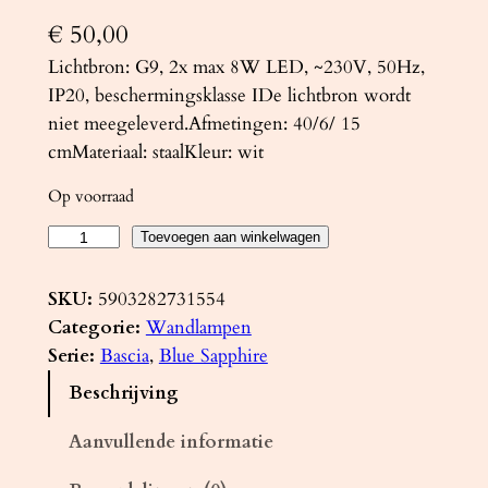
€
50,00
Lichtbron: G9, 2x max 8W LED, ~230V, 50Hz,
IP20, beschermingsklasse IDe lichtbron wordt
niet meegeleverd.Afmetingen: 40/6/ 15
cmMateriaal: staalKleur: wit
Op voorraad
W
Toevoegen aan winkelwagen
a
n
SKU:
5903282731554
d
Categorie:
Wandlampen
l
Serie:
Bascia
, 
Blue Sapphire
a
Beschrijving
m
p
Aanvullende informatie
B