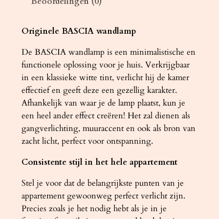
Beoordelingen (0)
A
S
C
Originele BASCIA wandlamp
I
De BASCIA wandlamp is een minimalistische en
A
functionele oplossing voor je huis. Verkrijgbaar
w
in een klassieke witte tint, verlicht hij de kamer
i
effectief en geeft deze een gezellig karakter.
t
Afhankelijk van waar je de lamp plaatst, kun je
a
een heel ander effect creëren! Het zal dienen als
a
gangverlichting, muuraccent en ook als bron van
n
zacht licht, perfect voor ontspanning.
t
a
Consistente stijl in het hele appartement
l
Stel je voor dat de belangrijkste punten van je
appartement gewoonweg perfect verlicht zijn.
Precies zoals je het nodig hebt als je in je