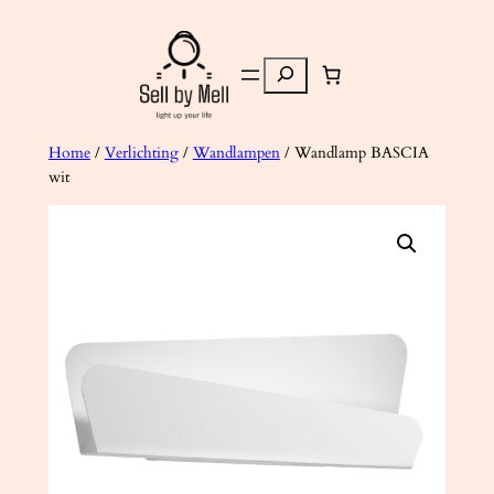
Ga
naar
Zoeken
de
inhoud
Home
/
Verlichting
/
Wandlampen
/ Wandlamp BASCIA
wit