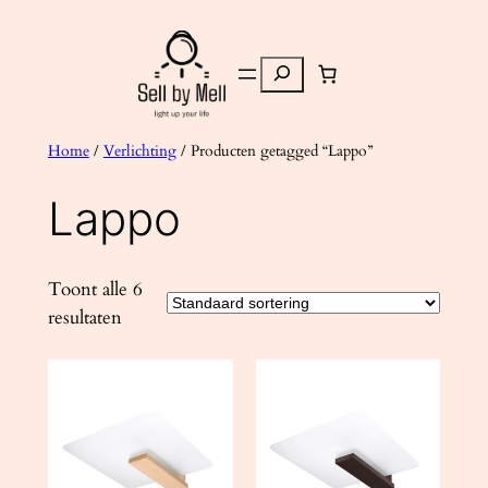
Ga
naar
Zoeken
de
inhoud
Home
/
Verlichting
/ Producten getagged “Lappo”
Lappo
Toont alle 6
resultaten