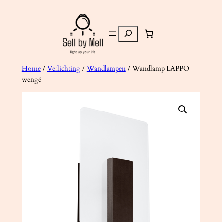
Ga
naar
Zoeken
de
inhoud
Home
/
Verlichting
/
Wandlampen
/ Wandlamp LAPPO
wengé