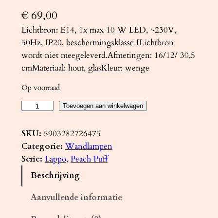
€
69,00
Lichtbron: E14, 1x max 10 W LED, ~230V,
50Hz, IP20, beschermingsklasse ILichtbron
wordt niet meegeleverd.Afmetingen: 16/12/ 30,5
cmMateriaal: hout, glasKleur: wenge
Op voorraad
W
Toevoegen aan winkelwagen
a
n
SKU:
5903282726475
d
Categorie:
Wandlampen
l
Serie:
Lappo
, 
Peach Puff
a
Beschrijving
m
p
Aanvullende informatie
L