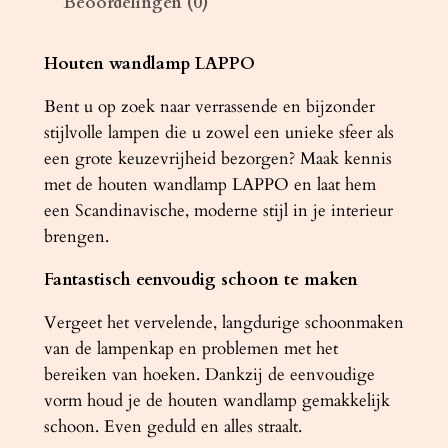
Beoordelingen (0)
A
P
P
Houten wandlamp LAPPO
O
Bent u op zoek naar verrassende en bijzonder
w
stijlvolle lampen die u zowel een unieke sfeer als
e
een grote keuzevrijheid bezorgen? Maak kennis
n
met de houten wandlamp LAPPO en laat hem
g
een ​​Scandinavische, moderne stijl in je interieur
é
brengen.
a
a
Fantastisch eenvoudig schoon te maken
n
t
Vergeet het vervelende, langdurige schoonmaken
a
van de lampenkap en problemen met het
l
bereiken van hoeken. Dankzij de eenvoudige
vorm houd je de houten wandlamp gemakkelijk
schoon. Even geduld en alles straalt.