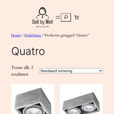
Ga
naar
Zoeken
de
inhoud
Home
/
Verlichting
/ Producten getagged “Quatro”
Quatro
Toont alle 2
resultaten