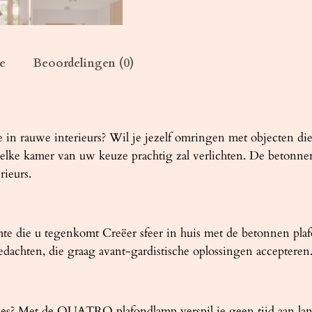
T
R
O
1
e
Beoordelingen (0)
b
e
t
o
e in rauwe interieurs? Wil je jezelf omringen met objecten d
n
e kamer van uw keuze prachtig zal verlichten. De betonnen co
a
rieurs.
a
n
t
imte die u tegenkomt Creëer sfeer in huis met de betonnen
a
dachten, die graag avant-gardistische oplossingen accepteren
l
netjes? Met de QUATRO plafondlamp verspil je geen tijd aan 