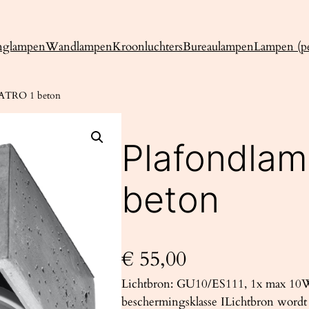
nglampen
Wandlampen
Kroonluchters
Bureaulampen
Lampen (pe
UATRO 1 beton
Plafondla
beton
€
55,00
Lichtbron: GU10/ES111, 1x max 10
beschermingsklasse ILichtbron wordt