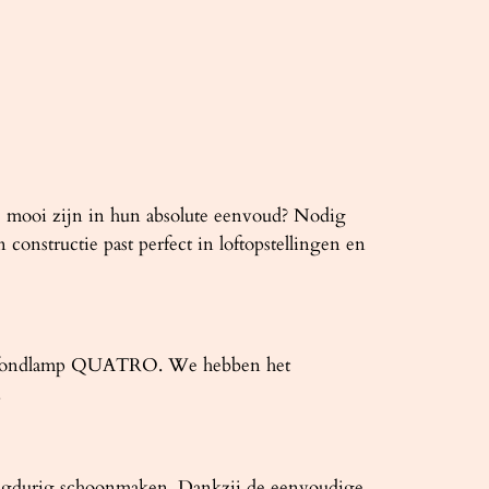
ie mooi zijn in hun absolute eenvoud? Nodig
nstructie past perfect in loftopstellingen en
 plafondlamp QUATRO. We hebben het
.
langdurig schoonmaken. Dankzij de eenvoudige