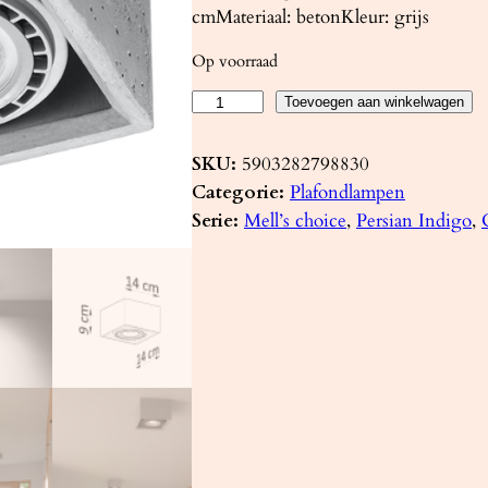
cmMateriaal: betonKleur: grijs
Op voorraad
P
Toevoegen aan winkelwagen
l
a
SKU:
5903282798830
f
Categorie:
Plafondlampen
o
Serie:
Mell’s choice
, 
Persian Indigo
, 
n
d
l
a
m
p
Q
U
A