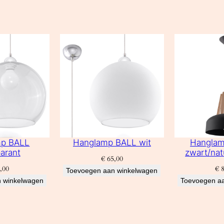
mp BALL
Hanglamp BALL wit
Hangla
arant
zwart/nat
€
65,00
,00
€
8
Toevoegen aan winkelwagen
 winkelwagen
Toevoegen a