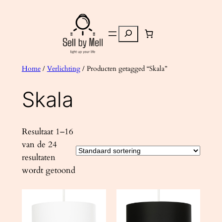
Ga
naar
Zoeken
de
inhoud
Home
/
Verlichting
/ Producten getagged “Skala”
Skala
Resultaat 1–16
van de 24
resultaten
wordt getoond