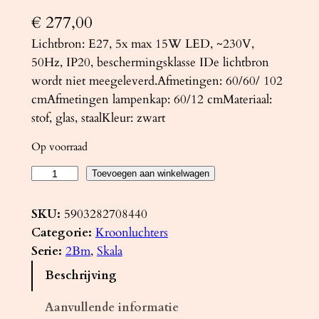
€
277,00
Lichtbron: E27, 5x max 15W LED, ~230V,
50Hz, IP20, beschermingsklasse IDe lichtbron
wordt niet meegeleverd.Afmetingen: 60/60/ 102
cmAfmetingen lampenkap: 60/12 cmMateriaal:
stof, glas, staalKleur: zwart
Op voorraad
K
Toevoegen aan winkelwagen
r
o
SKU:
5903282708440
o
Categorie:
Kroonluchters
n
Serie:
2Bm
, 
Skala
l
Beschrijving
u
c
Aanvullende informatie