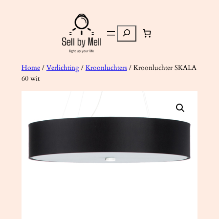
Ga
naar
Zoeken
de
inhoud
Home
/
Verlichting
/
Kroonluchters
/ Kroonluchter SKALA
60 wit