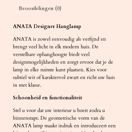
A
Beoordelingen (0)
N
A
T
ANATA Designer Hanglamp
A
ANATA is zowel eenvoudig als verfijnd en
w
brengt veel licht in elk modern huis. De
i
verstelbare ophanghoogte biedt veel
t
designmogelijkheden en zorgt ervoor dat je de
a
lamp in elke ruimte kunt plaatsen. Kies voor
a
subtiel wit of karaktervol zwart en richt uw huis
n
in met klasse.
t
a
Schoonheid en functionaliteit
l
Stel u voor dat uw interieur u boeit zodra u
binnenstapt. De geometrische vorm van de
ANATA lamp maakt indruk en introduceert een