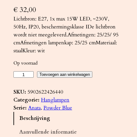
€
32,00
Lichtbron: E27, 1x max 15W LED, ~230V,
50Hz, IP20, beschermingsklasse IDe lichtbron
wordt niet meegeleverd.Afmetingen: 25/25/ 95
cmAfmetingen lampenkap: 25/25 cmMateriaal:
staalKleur: wit
Op voorraad
H
Toevoegen aan winkelwagen
a
n
SKU:
5902622426440
g
Categorie:
Hanglampen
l
Serie:
Anata
, 
Powder Blue
a
Beschrijving
m
p
Aanvullende informatie