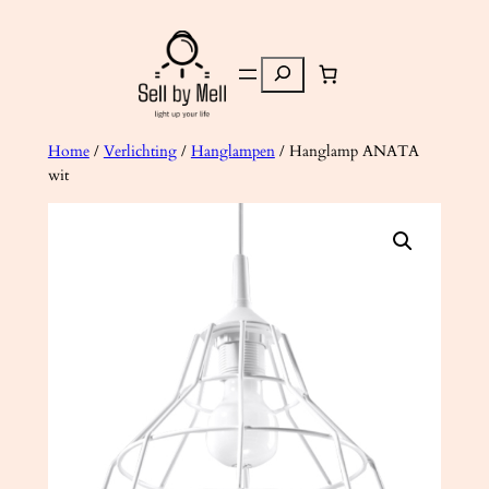
Ga
naar
Zoeken
de
inhoud
Home
/
Verlichting
/
Hanglampen
/ Hanglamp ANATA
wit