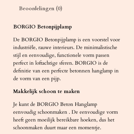
B
Beoordelingen (0)
O
R
G
BORGIO Betonpijplamp
I
De BORGIO Betonpijplamp is een voorstel voor
O
industriële, rauwe interieurs. De minimalistische
1
stijl en eenvoudige, functionele vorm passen
z
perfect in loftachtige sferen. BORGIO is de
w
definitie van een perfecte betonnen hanglamp in
a
de vorm van een pijp.
r
t
Makkelijk schoon te maken
a
a
Je kunt de BORGIO Beton Hanglamp
n
eenvoudig schoonmaken . De eenvoudige vorm
t
heeft geen moeilijk bereikbare hoeken, dus het
a
schoonmaken duurt maar een momentje.
l