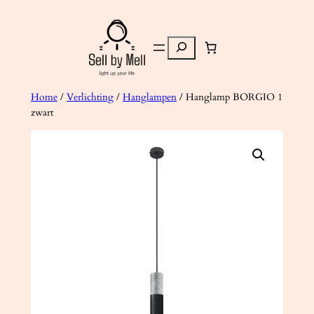
Ga
naar
Zoeken
de
inhoud
Home
/
Verlichting
/
Hanglampen
/ Hanglamp BORGIO 1
zwart