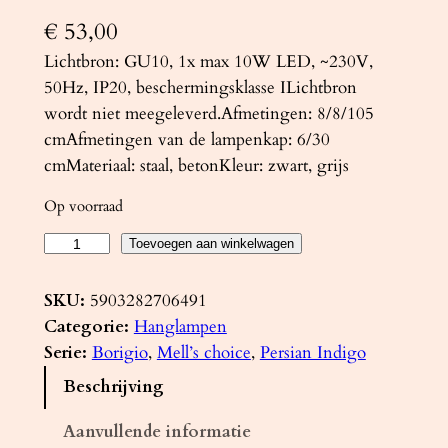
€
53,00
Lichtbron: GU10, 1x max 10W LED, ~230V,
50Hz, IP20, beschermingsklasse ILichtbron
wordt niet meegeleverd.Afmetingen: 8/8/105
cmAfmetingen van de lampenkap: 6/30
cmMateriaal: staal, betonKleur: zwart, grijs
Op voorraad
H
Toevoegen aan winkelwagen
a
n
SKU:
5903282706491
g
Categorie:
Hanglampen
l
Serie:
Borigio
, 
Mell’s choice
, 
Persian Indigo
a
Beschrijving
m
p
Aanvullende informatie