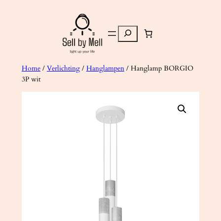
Ga
naar
Zoeken
de
inhoud
Home
/
Verlichting
/
Hanglampen
/ Hanglamp BORGIO
3P wit