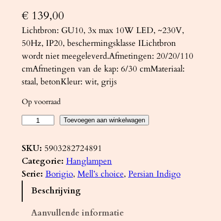
€
139,00
Lichtbron: GU10, 3x max 10W LED, ~230V,
50Hz, IP20, beschermingsklasse ILichtbron
wordt niet meegeleverd.Afmetingen: 20/20/110
cmAfmetingen van de kap: 6/30 cmMateriaal:
staal, betonKleur: wit, grijs
Op voorraad
H
Toevoegen aan winkelwagen
a
n
SKU:
5903282724891
g
Categorie:
Hanglampen
l
Serie:
Borigio
, 
Mell’s choice
, 
Persian Indigo
a
Beschrijving
m
p
Aanvullende informatie