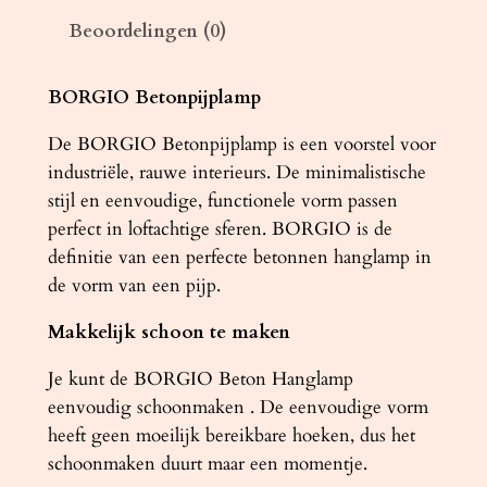
B
Beoordelingen (0)
O
R
G
BORGIO Betonpijplamp
I
De BORGIO Betonpijplamp is een voorstel voor
O
industriële, rauwe interieurs. De minimalistische
3
stijl en eenvoudige, functionele vorm passen
P
perfect in loftachtige sferen. BORGIO is de
w
definitie van een perfecte betonnen hanglamp in
i
de vorm van een pijp.
t
a
Makkelijk schoon te maken
a
n
Je kunt de BORGIO Beton Hanglamp
t
eenvoudig schoonmaken . De eenvoudige vorm
a
heeft geen moeilijk bereikbare hoeken, dus het
l
schoonmaken duurt maar een momentje.