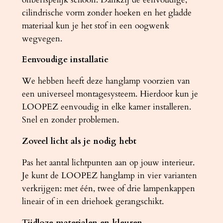
r
cilindrische vorm zonder hoeken en het gladde
o
materiaal kun je het stof in een oogwenk
o
wegvegen.
m
Eenvoudige installatie
a
a
We hebben heeft deze hanglamp voorzien van
n
een universeel montagesysteem. Hierdoor kun je
t
LOOPEZ eenvoudig in elke kamer installeren.
a
Snel en zonder problemen.
l
Zoveel licht als je nodig hebt
Pas het aantal lichtpunten aan op jouw interieur.
Je kunt de LOOPEZ hanglamp in vier varianten
verkrijgen: met één, twee of drie lampenkappen
lineair of in een driehoek gerangschikt.
Tijdloze materialen en kleuren