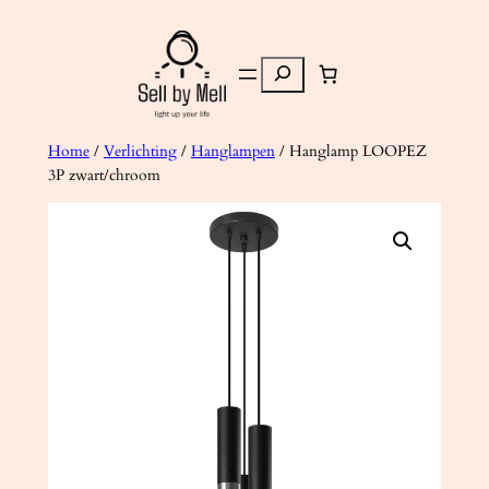
Ga
naar
Zoeken
de
inhoud
Home
/
Verlichting
/
Hanglampen
/ Hanglamp LOOPEZ
3P zwart/chroom