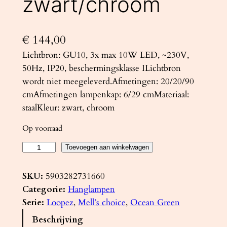
zwart/chroom
€
144,00
Lichtbron: GU10, 3x max 10W LED, ~230V,
50Hz, IP20, beschermingsklasse ILichtbron
wordt niet meegeleverd.Afmetingen: 20/20/90
cmAfmetingen lampenkap: 6/29 cmMateriaal:
staalKleur: zwart, chroom
Op voorraad
H
Toevoegen aan winkelwagen
a
n
SKU:
5903282731660
g
Categorie:
Hanglampen
l
Serie:
Loopez
, 
Mell’s choice
, 
Ocean Green
a
Beschrijving
m