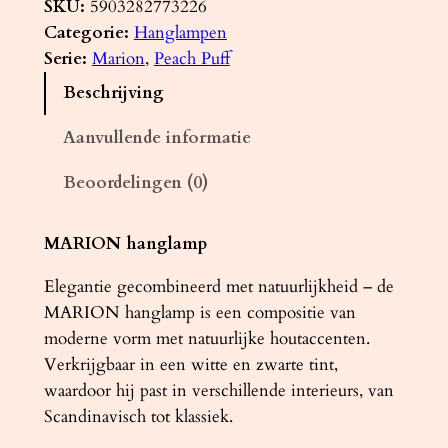
n
SKU:
5903282773226
g
Categorie:
Hanglampen
l
Serie:
Marion
, 
Peach Puff
a
Beschrijving
m
p
Aanvullende informatie
M
Beoordelingen (0)
A
R
I
MARION hanglamp
O
Elegantie gecombineerd met natuurlijkheid – de
N
MARION hanglamp is een compositie van
w
moderne vorm met natuurlijke houtaccenten.
i
Verkrijgbaar in een witte en zwarte tint,
t
waardoor hij past in verschillende interieurs, van
a
Scandinavisch tot klassiek.
a
n