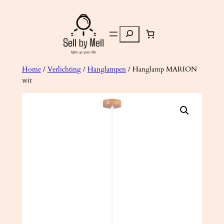
Ga
naar
Zoeken
de
inhoud
Home
/
Verlichting
/
Hanglampen
/ Hanglamp MARION
wit