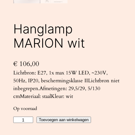
Hanglamp
MARION wit
€
106,00
Lichtbron: E27, 1x max 15W LED, ~230V,
50Hz, IP20, beschermingsklasse IILichtbron niet
inbegrepen.Afmetingen: 29,5/29, 5/130
cmMateriaal: staalKleur: wit
Op voorraad
H
Toevoegen aan winkelwagen
a