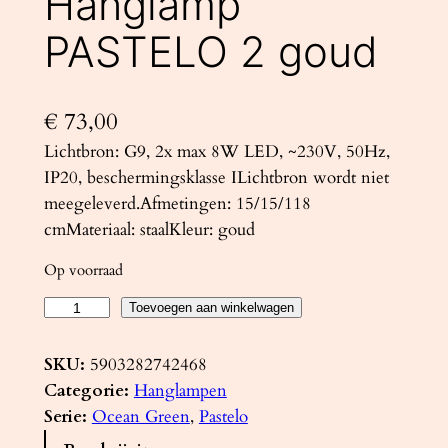
Hanglamp
PASTELO 2 goud
€
73,00
Lichtbron: G9, 2x max 8W LED, ~230V, 50Hz,
IP20, beschermingsklasse ILichtbron wordt niet
meegeleverd.Afmetingen: 15/15/118
cmMateriaal: staalKleur: goud
Op voorraad
H
Toevoegen aan winkelwagen
a
n
SKU:
5903282742468
g
Categorie:
Hanglampen
l
Serie:
Ocean Green
, 
Pastelo
a