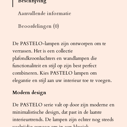
Beschrijving
m
p
Aanvullende informatie
P
Beoordelingen (0)
A
S
T
De PASTELO-lampen zijn ontworpen om te
E
verrassen. Het is een collectie
L
plafondkroonluchters en wandlampen die
O
functionaliteit en stijl op zijn best perfect
2
combineren. Kies PASTELO lampen om
g
elegantie en stijl aan uw interieur toe te voegen.
o
Modern design
u
d
De PASTELO serie valt op door zijn moderne en
a
minimalistische design, dat past in de laatste
a
interieurtrends. De lampen zijn echter nog steeds
n
veelzijdig genoeg om in een klassiek