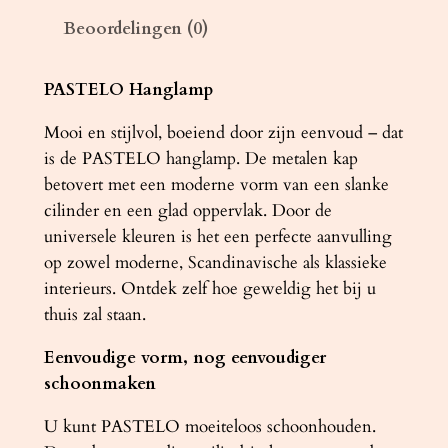
P
Beoordelingen (0)
A
S
T
PASTELO Hanglamp
E
Mooi en stijlvol, boeiend door zijn eenvoud – dat
L
is de PASTELO hanglamp. De metalen kap
O
betovert met een moderne vorm van een slanke
3
cilinder en een glad oppervlak. Door de
z
universele kleuren is het een perfecte aanvulling
w
op zowel moderne, Scandinavische als klassieke
a
interieurs. Ontdek zelf hoe geweldig het bij u
r
thuis zal staan.
t
a
Eenvoudige vorm, nog eenvoudiger
a
schoonmaken
n
t
U kunt PASTELO moeiteloos schoonhouden.
a