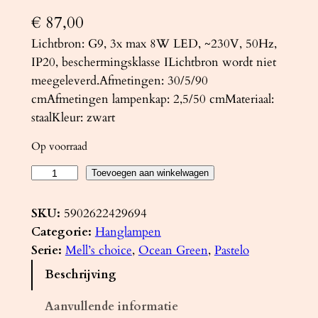
€
87,00
Lichtbron: G9, 3x max 8W LED, ~230V, 50Hz,
IP20, beschermingsklasse ILichtbron wordt niet
meegeleverd.Afmetingen: 30/5/90
cmAfmetingen lampenkap: 2,5/50 cmMateriaal:
staalKleur: zwart
Op voorraad
H
Toevoegen aan winkelwagen
a
n
SKU:
5902622429694
g
Categorie:
Hanglampen
l
Serie:
Mell’s choice
, 
Ocean Green
, 
Pastelo
a
Beschrijving
m
p
Aanvullende informatie