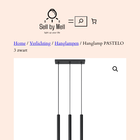
Ga
naar
Zoeken
de
inhoud
Home
/
Verlichting
/
Hanglampen
/ Hanglamp PASTELO
3 zwart