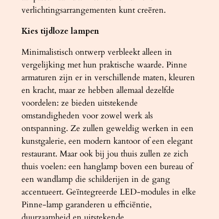
verlichtingsarrangementen kunt creëren.
a
a
Kies tijdloze lampen
n
t
Minimalistisch ontwerp verbleekt alleen in
a
vergelijking met hun praktische waarde. Pinne
l
armaturen zijn er in verschillende maten, kleuren
en kracht, maar ze hebben allemaal dezelfde
voordelen: ze bieden uitstekende
omstandigheden voor zowel werk als
ontspanning. Ze zullen geweldig werken in een
kunstgalerie, een modern kantoor of een elegant
restaurant. Maar ook bij jou thuis zullen ze zich
thuis voelen: een hanglamp boven een bureau of
een wandlamp die schilderijen in de gang
accentueert. Geïntegreerde LED-modules in elke
Pinne-lamp garanderen u efficiëntie,
duurzaamheid en uitstekende