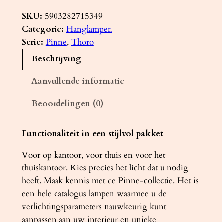
a
n
SKU:
5903282715349
g
Categorie:
Hanglampen
l
Serie:
Pinne
, 
Thoro
a
Beschrijving
m
p
Aanvullende informatie
P
Beoordelingen (0)
I
N
N
Functionaliteit in een stijlvol pakket
E
Voor op kantoor, voor thuis en voor het
1
thuiskantoor. Kies precies het licht dat u nodig
5
heeft. Maak kennis met de Pinne-collectie. Het is
0
een hele catalogus lampen waarmee u de
w
verlichtingsparameters nauwkeurig kunt
i
aanpassen aan uw interieur en unieke
t