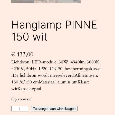
Hanglamp PINNE
150 wit
€
433,00
Lichtbron: LED-module, 38W, 4940lm, 3000K,
~230V, 50Hz, IP20, CRI90, beschermingsklasse
IDe lichtbron wordt meegeleverd.Afmetingen:
150 /6/150 cmMateriaal: aluminiumKleur:
witKapsel: opaal
Op voorraad
H
Toevoegen aan winkelwagen