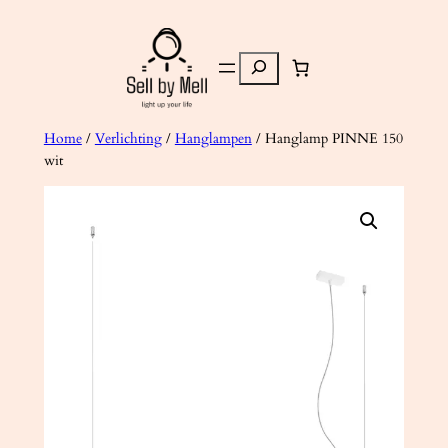
Ga
naar
Zoeken
de
inhoud
Home
/
Verlichting
/
Hanglampen
/ Hanglamp PINNE 150
wit