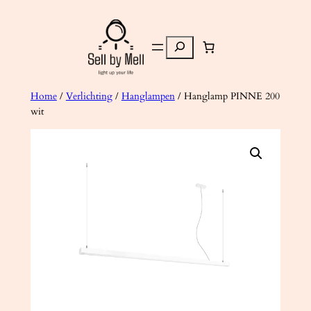
Ga
naar
Zoeken
de
inhoud
Home
/
Verlichting
/
Hanglampen
/ Hanglamp PINNE 200
wit