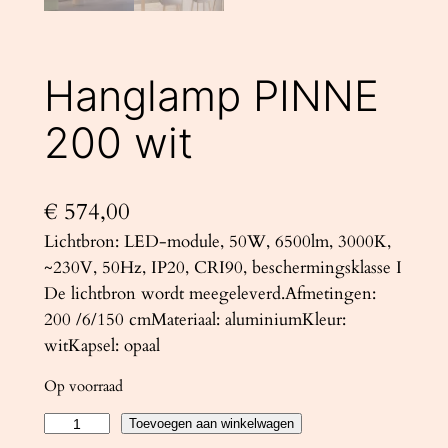
Hanglamp PINNE
200 wit
€
574,00
Lichtbron: LED-module, 50W, 6500lm, 3000K,
~230V, 50Hz, IP20, CRI90, beschermingsklasse I
De lichtbron wordt meegeleverd.Afmetingen:
200 /6/150 cmMateriaal: aluminiumKleur:
witKapsel: opaal
Op voorraad
H
Toevoegen aan winkelwagen