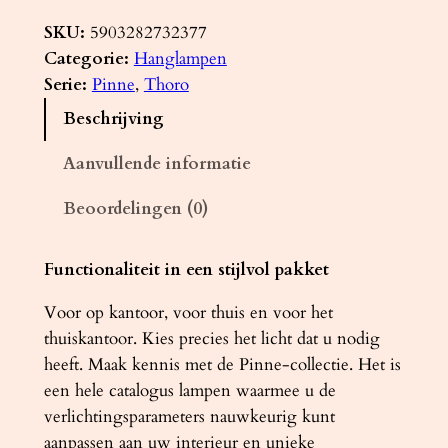
a
n
SKU:
5903282732377
g
Categorie:
Hanglampen
l
Serie:
Pinne
, 
Thoro
a
Beschrijving
m
p
Aanvullende informatie
P
Beoordelingen (0)
I
N
N
Functionaliteit in een stijlvol pakket
E
Voor op kantoor, voor thuis en voor het
2
thuiskantoor. Kies precies het licht dat u nodig
0
heeft. Maak kennis met de Pinne-collectie. Het is
0
een hele catalogus lampen waarmee u de
w
verlichtingsparameters nauwkeurig kunt
i
aanpassen aan uw interieur en unieke
t