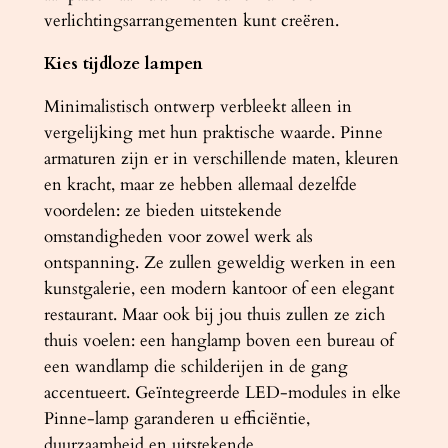
verlichtingsarrangementen kunt creëren.
a
a
Kies tijdloze lampen
n
t
Minimalistisch ontwerp verbleekt alleen in
a
vergelijking met hun praktische waarde. Pinne
l
armaturen zijn er in verschillende maten, kleuren
en kracht, maar ze hebben allemaal dezelfde
voordelen: ze bieden uitstekende
omstandigheden voor zowel werk als
ontspanning. Ze zullen geweldig werken in een
kunstgalerie, een modern kantoor of een elegant
restaurant. Maar ook bij jou thuis zullen ze zich
thuis voelen: een hanglamp boven een bureau of
een wandlamp die schilderijen in de gang
accentueert. Geïntegreerde LED-modules in elke
Pinne-lamp garanderen u efficiëntie,
duurzaamheid en uitstekende