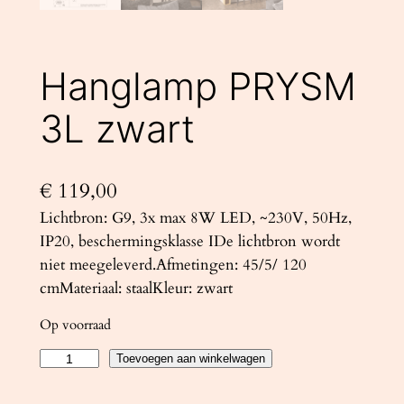
Hanglamp PRYSM
3L zwart
€
119,00
Lichtbron: G9, 3x max 8W LED, ~230V, 50Hz,
IP20, beschermingsklasse IDe lichtbron wordt
niet meegeleverd.Afmetingen: 45/5/ 120
cmMateriaal: staalKleur: zwart
Op voorraad
H
Toevoegen aan winkelwagen
a