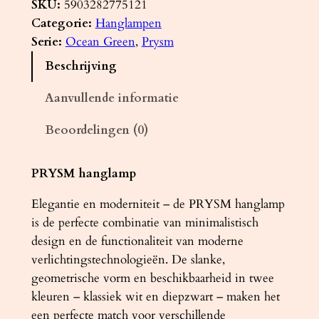
n
SKU:
5903282775121
g
Categorie:
Hanglampen
l
Serie:
Ocean Green
, 
Prysm
a
Beschrijving
m
p
Aanvullende informatie
P
Beoordelingen (0)
R
Y
S
PRYSM hanglamp
M
Elegantie en moderniteit – de PRYSM hanglamp
3
is de perfecte combinatie van minimalistisch
L
design en de functionaliteit van moderne
z
verlichtingstechnologieën. De slanke,
w
geometrische vorm en beschikbaarheid in twee
a
kleuren – klassiek wit en diepzwart – maken het
r
een perfecte match voor verschillende
t