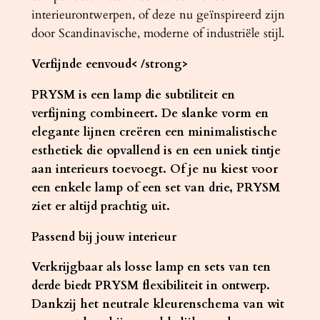
interieurontwerpen, of deze nu geïnspireerd zijn
a
door Scandinavische, moderne of industriële stijl.
a
n
Verfijnde eenvoud< /strong>
t
a
PRYSM is een lamp die subtiliteit en
l
verfijning combineert. De slanke vorm en
elegante lijnen creëren een minimalistische
esthetiek die opvallend is en een uniek tintje
aan interieurs toevoegt. Of je nu kiest voor
een enkele lamp of een set van drie, PRYSM
ziet er altijd prachtig uit.
Passend bij jouw interieur
Verkrijgbaar als losse lamp en sets van ten
derde biedt PRYSM flexibiliteit in ontwerp.
Dankzij het neutrale kleurenschema van wit