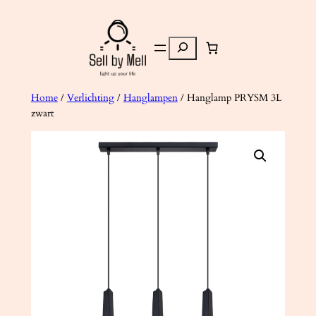
Ga
naar
Zoeken
de
inhoud
Home
/
Verlichting
/
Hanglampen
/ Hanglamp PRYSM 3L
zwart