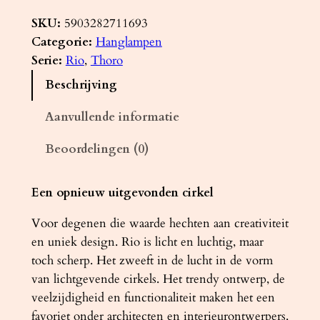
a
n
SKU:
5903282711693
g
Categorie:
Hanglampen
l
Serie:
Rio
, 
Thoro
a
Beschrijving
m
p
Aanvullende informatie
R
Beoordelingen (0)
I
O
7
Een opnieuw uitgevonden cirkel
8
Voor degenen die waarde hechten aan creativiteit
z
en uniek design. Rio is licht en luchtig, maar
w
toch scherp. Het zweeft in de lucht in de vorm
a
van lichtgevende cirkels. Het trendy ontwerp, de
r
veelzijdigheid en functionaliteit maken het een
t
favoriet onder architecten en interieurontwerpers.
4