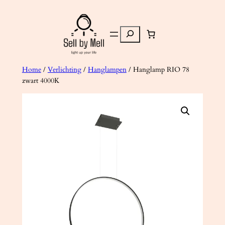
Ga
naar
Zoeken
de
inhoud
Home
/
Verlichting
/
Hanglampen
/ Hanglamp RIO 78
zwart 4000K