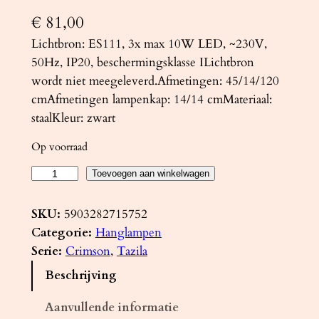
€
81,00
Lichtbron: ES111, 3x max 10W LED, ~230V,
50Hz, IP20, beschermingsklasse ILichtbron
wordt niet meegeleverd.Afmetingen: 45/14/120
cmAfmetingen lampenkap: 14/14 cmMateriaal:
staalKleur: zwart
Op voorraad
H
Toevoegen aan winkelwagen
a
n
SKU:
5903282715752
g
Categorie:
Hanglampen
l
Serie:
Crimson
, 
Tazila
a
Beschrijving
m
p
Aanvullende informatie