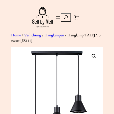
Ga
naar
Zoeken
de
inhoud
Home
/
Verlichting
/
Hanglampen
/ Hanglamp TALEJA 3
zwart [ES111]