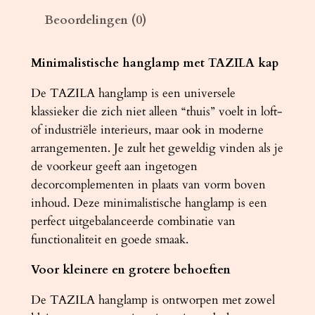
T
Beoordelingen (0)
A
L
E
Minimalistische hanglamp met TAZILA kap
J
De TAZILA hanglamp is een universele
A
klassieker die zich niet alleen “thuis” voelt in loft-
3
of industriële interieurs, maar ook in moderne
z
arrangementen. Je zult het geweldig vinden als je
w
de voorkeur geeft aan ingetogen
a
decorcomplementen in plaats van vorm boven
r
inhoud. Deze minimalistische hanglamp is een
t
perfect uitgebalanceerde combinatie van
[
functionaliteit en goede smaak.
E
S
Voor kleinere en grotere behoeften
1
1
De TAZILA hanglamp is ontworpen met zowel
1