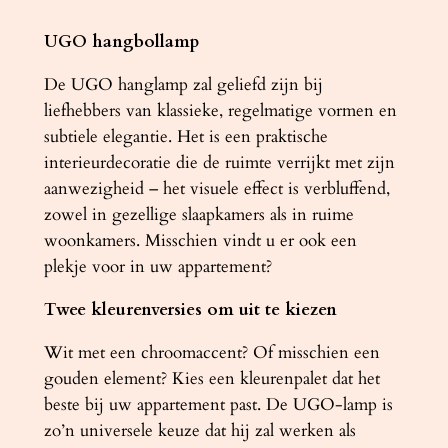
O
4
UGO hangbollamp
0
De UGO hanglamp zal geliefd zijn bij
a
liefhebbers van klassieke, regelmatige vormen en
a
subtiele elegantie. Het is een praktische
n
interieurdecoratie die de ruimte verrijkt met zijn
t
aanwezigheid – het visuele effect is verbluffend,
a
zowel in gezellige slaapkamers als in ruime
l
woonkamers. Misschien vindt u er ook een
plekje voor in uw appartement?
Twee kleurenversies om uit te kiezen
Wit met een chroomaccent? Of misschien een
gouden element? Kies een kleurenpalet dat het
beste bij uw appartement past. De UGO-lamp is
zo’n universele keuze dat hij zal werken als