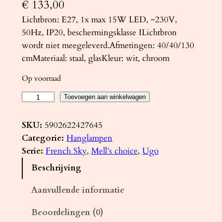
€
133,00
Lichtbron: E27, 1x max 15W LED, ~230V,
50Hz, IP20, beschermingsklasse ILichtbron
wordt niet meegeleverd.Afmetingen: 40/40/130
cmMateriaal: staal, glasKleur: wit, chroom
Op voorraad
H
Toevoegen aan winkelwagen
a
n
SKU:
5902622427645
g
Categorie:
Hanglampen
l
Serie:
French Sky
, 
Mell’s choice
, 
Ugo
a
Beschrijving
m
p
Aanvullende informatie
U
Beoordelingen (0)
G