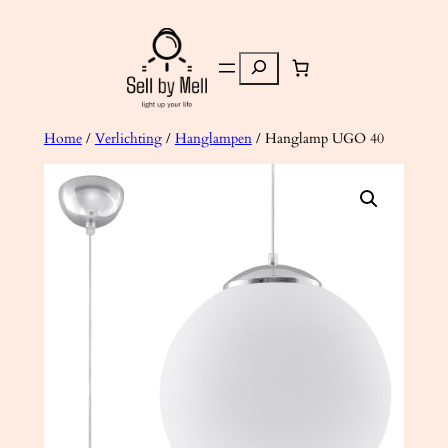
Ga
naar
Zoeken
de
inhoud
Home
/
Verlichting
/
Hanglampen
/ Hanglamp UGO 40