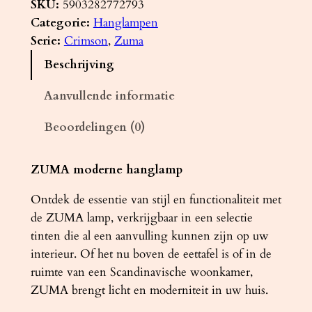
n
SKU:
5903282772793
g
Categorie:
Hanglampen
l
Serie:
Crimson
, 
Zuma
a
Beschrijving
m
p
Aanvullende informatie
Z
Beoordelingen (0)
U
M
A
ZUMA moderne hanglamp
z
Ontdek de essentie van stijl en functionaliteit met
w
de ZUMA lamp, verkrijgbaar in een selectie
a
tinten die al een aanvulling kunnen zijn op uw
r
interieur. Of het nu boven de eettafel is of in de
t
ruimte van een Scandinavische woonkamer,
a
ZUMA brengt licht en moderniteit in uw huis.
a
n