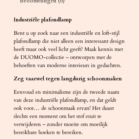
Beoordelingen (0)
t
e
r
Industriële plafondlamp
D
Bent u op zoek naar een industriële en loft-stijl
U
plafondlamp die niet alleen een interessant design
O
heeft maar ook veel licht geeft? Maak kennis met
M
de DUOMO-collectie – ontworpen met de
O
behoeften van moderne interieurs in gedachten.
5
a
Zeg vaarwel tegen langdurig schoonmaken
a
n
Eenvoud en minimalisme zijn de tweede naam
t
van deze industriële plafondlamp, en dat geldt
a
ook voor… de schoonmaak ervan! Het duurt
l
slechts een moment om het stof eruit te
verwijderen – zonder moeite om moeilijk
bereikbare hoeken te bereiken.