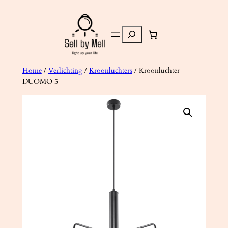
Ga
naar
Zoeken
de
inhoud
Home
/
Verlichting
/
Kroonluchters
/ Kroonluchter
DUOMO 5