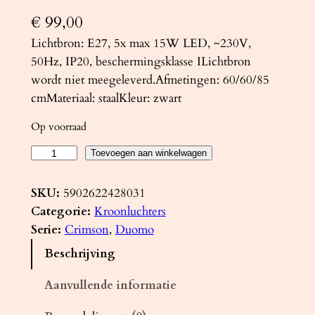
€
99,00
Lichtbron: E27, 5x max 15W LED, ~230V,
50Hz, IP20, beschermingsklasse ILichtbron
wordt niet meegeleverd.Afmetingen: 60/60/85
cmMateriaal: staalKleur: zwart
Op voorraad
K
Toevoegen aan winkelwagen
r
o
SKU:
5902622428031
o
Categorie:
Kroonluchters
n
Serie:
Crimson
, 
Duomo
l
Beschrijving
u
c
Aanvullende informatie
h