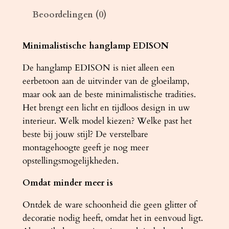
h
Beoordelingen (0)
t
e
r
Minimalistische hanglamp EDISON
E
De hanglamp EDISON is niet alleen een
D
eerbetoon aan de uitvinder van de gloeilamp,
I
maar ook aan de beste minimalistische tradities.
S
Het brengt een licht en tijdloos design in uw
O
interieur. Welk model kiezen? Welke past het
N
beste bij jouw stijl? De verstelbare
3
montagehoogte geeft je nog meer
z
opstellingsmogelijkheden.
w
a
Omdat minder meer is
r
t
Ontdek de ware schoonheid die geen glitter of
a
decoratie nodig heeft, omdat het in eenvoud ligt.
a