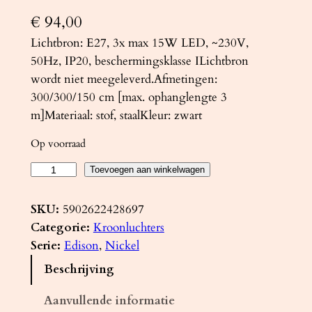
€
94,00
Lichtbron: E27, 3x max 15W LED, ~230V,
50Hz, IP20, beschermingsklasse ILichtbron
wordt niet meegeleverd.Afmetingen:
300/300/150 cm [max. ophanglengte 3
m]Materiaal: stof, staalKleur: zwart
Op voorraad
K
Toevoegen aan winkelwagen
r
o
SKU:
5902622428697
o
Categorie:
Kroonluchters
n
Serie:
Edison
, 
Nickel
l
Beschrijving
u
c
Aanvullende informatie