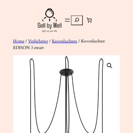
Ga
naar
Zoeken
de
inhoud
Home
/
Verlichting
/
Kroonluchters
/ Kroonluchter
EDISON 3 zwart