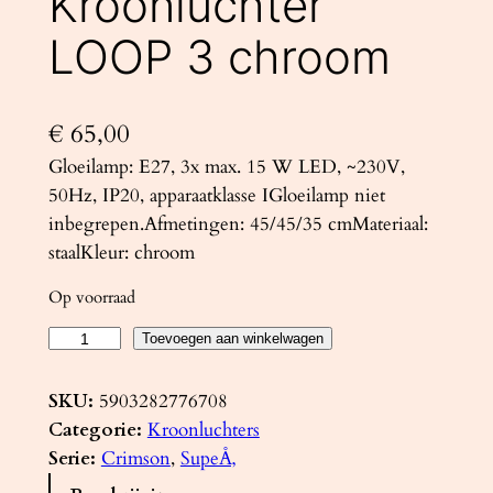
Kroonluchter
LOOP 3 chroom
€
65,00
Gloeilamp: E27, 3x max. 15 W LED, ~230V,
50Hz, IP20, apparaatklasse IGloeilamp niet
inbegrepen.Afmetingen: 45/45/35 cmMateriaal:
staalKleur: chroom
Op voorraad
K
Toevoegen aan winkelwagen
r
o
SKU:
5903282776708
o
Categorie:
Kroonluchters
n
Serie:
Crimson
, 
SupeÅ‚
l