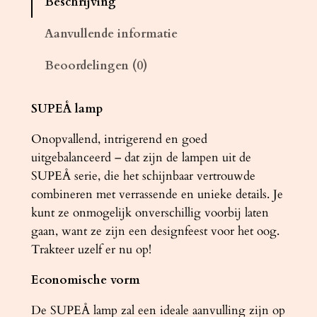
Beschrijving
u
c
Aanvullende informatie
h
Beoordelingen (0)
t
e
r
SUPEÅ lamp
L
Onopvallend, intrigerend en goed
O
uitgebalanceerd – dat zijn de lampen uit de
O
SUPEÅ serie, die het schijnbaar vertrouwde
P
combineren met verrassende en unieke details. Je
3
kunt ze onmogelijk onverschillig voorbij laten
c
gaan, want ze zijn een designfeest voor het oog.
h
Trakteer uzelf er nu op!
r
o
Economische vorm
o
m
De SUPEÅ lamp zal een ideale aanvulling zijn op