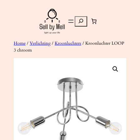
Ga
naar
Zoeken
de
inhoud
Home
/
Verlichting
/
Kroonluchters
/ Kroonluchter LOOP
3 chroom