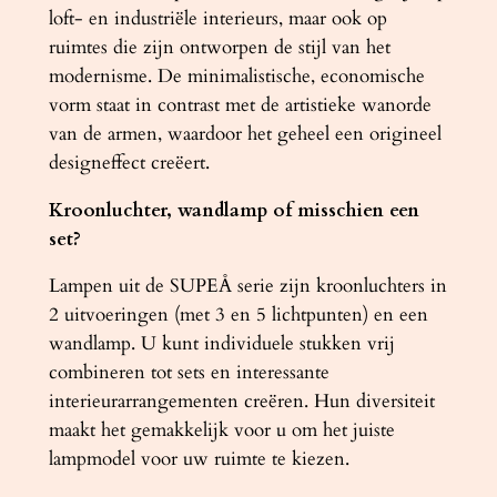
a
loft- en industriële interieurs, maar ook op
a
ruimtes die zijn ontworpen de stijl van het
n
modernisme. De minimalistische, economische
t
vorm staat in contrast met de artistieke wanorde
a
van de armen, waardoor het geheel een origineel
l
designeffect creëert.
Kroonluchter, wandlamp of misschien een
set?
Lampen uit de SUPEÅ serie zijn kroonluchters in
2 uitvoeringen (met 3 en 5 lichtpunten) en een
wandlamp. U kunt individuele stukken vrij
combineren tot sets en interessante
interieurarrangementen creëren. Hun diversiteit
maakt het gemakkelijk voor u om het juiste
lampmodel voor uw ruimte te kiezen.