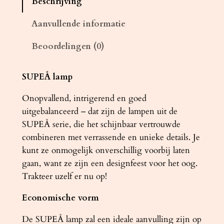
Beschrijving
u
c
Aanvullende informatie
h
Beoordelingen (0)
t
e
r
SUPEÅ lamp
L
Onopvallend, intrigerend en goed
O
uitgebalanceerd – dat zijn de lampen uit de
O
SUPEÅ serie, die het schijnbaar vertrouwde
P
combineren met verrassende en unieke details. Je
5
kunt ze onmogelijk onverschillig voorbij laten
c
gaan, want ze zijn een designfeest voor het oog.
h
Trakteer uzelf er nu op!
r
o
Economische vorm
o
m
De SUPEÅ lamp zal een ideale aanvulling zijn op