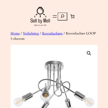
Ga
naar
Zoeken
de
inhoud
Home
/
Verlichting
/
Kroonluchters
/ Kroonluchter LOOP
5 chroom