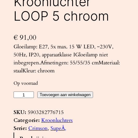
Kroonluchter
LOOP 5 chroom
€
91,00
Gloeilamp: E27, 5x max. 15 W LED, ~230V,
50Hz, IP20, apparaatklasse IGloeilamp niet
inbegrepen.Afmetingen: 55/55/35 cmMateriaal:
staalKleur: chroom
Op voorraad
K
Toevoegen aan winkelwagen
r
o
SKU:
5903282776715
o
Categorie:
Kroonluchters
n
Serie:
Crimson
, 
SupeÅ‚
l