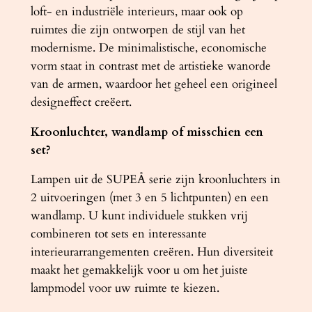
a
loft- en industriële interieurs, maar ook op
a
ruimtes die zijn ontworpen de stijl van het
n
modernisme. De minimalistische, economische
t
vorm staat in contrast met de artistieke wanorde
a
van de armen, waardoor het geheel een origineel
l
designeffect creëert.
Kroonluchter, wandlamp of misschien een
set?
Lampen uit de SUPEÅ serie zijn kroonluchters in
2 uitvoeringen (met 3 en 5 lichtpunten) en een
wandlamp. U kunt individuele stukken vrij
combineren tot sets en interessante
interieurarrangementen creëren. Hun diversiteit
maakt het gemakkelijk voor u om het juiste
lampmodel voor uw ruimte te kiezen.