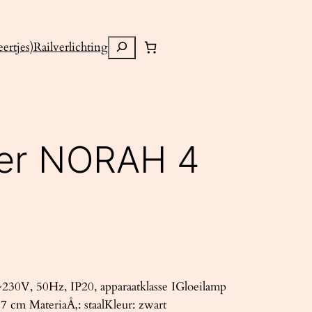
Zoeken
ertjes)
Railverlichting
ter NORAH 4
30V, 50Hz, IP20, apparaatklasse IGloeilamp
 cm MateriaÅ‚: staalKleur: zwart