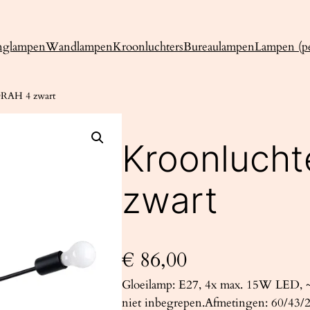
nglampen
Wandlampen
Kroonluchters
Bureaulampen
Lampen (pe
ORAH 4 zwart
Kroonluch
zwart
€
86,00
Gloeilamp: E27, 4x max. 15W LED, ~2
niet inbegrepen.Afmetingen: 60/43/27