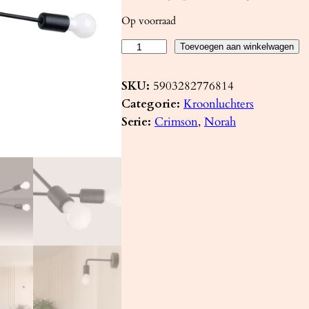
Op voorraad
K
Toevoegen aan winkelwagen
r
o
SKU:
5903282776814
o
Categorie:
Kroonluchters
n
Serie:
Crimson
, 
Norah
l
u
c
h
t
e
r
N
O
R