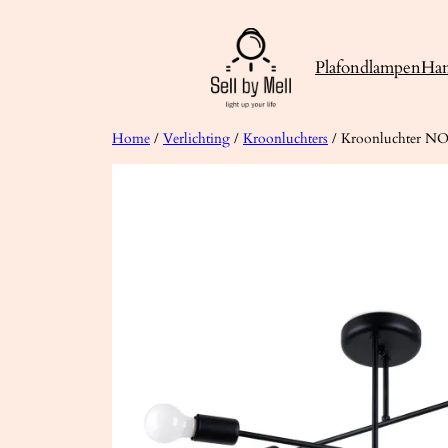
Ga
naar
Plafondlampen
Ha
de
inhoud
Home
/
Verlichting
/
Kroonluchters
/ Kroonluchter N