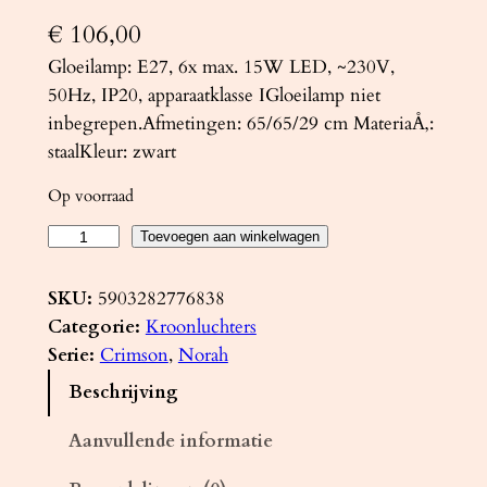
€
106,00
Gloeilamp: E27, 6x max. 15W LED, ~230V,
50Hz, IP20, apparaatklasse IGloeilamp niet
inbegrepen.Afmetingen: 65/65/29 cm MateriaÅ‚:
staalKleur: zwart
Op voorraad
K
Toevoegen aan winkelwagen
r
o
SKU:
5903282776838
o
Categorie:
Kroonluchters
n
Serie:
Crimson
, 
Norah
l
Beschrijving
u
c
Aanvullende informatie
h