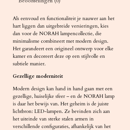
Beoordelingen (0)
t
e
r
Als eenvoud en functionaliteit je nauwer aan het
N
hart liggen dan uitgebreide versieringen, kies
O
dan voor de NORAH lampencollectie, die
R
minimalisme combineert met modern design.
A
Het garandeert een origineel ontwerp voor elke
H
kamer en decoreert deze op een stijlvolle en
6
subtiele manier.
R
Gezellige moderniteit
z
w
Modern design kan hand in hand gaan met een
a
gezellige, huiselijke sfeer – en de NORAH lamp
r
is daar het bewijs van. Het geheim is de juiste
t
lichtbron: LED-lampen. Ze bevinden zich aan
a
het uiteinde van sterke stalen armen in
a
verschillende configuraties, afhankelijk van het
n