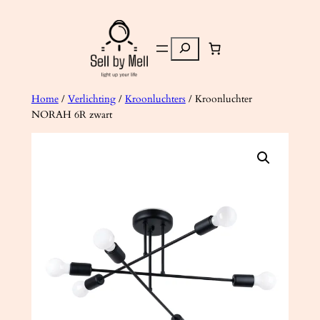
Ga
naar
Zoeken
de
inhoud
Home
/
Verlichting
/
Kroonluchters
/ Kroonluchter
NORAH 6R zwart