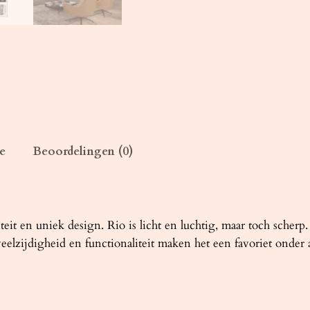
R
I
O
3
5
5
/
7
e
Beoordelingen (0)
8
/
1
1
it en uniek design. Rio is licht en luchtig, maar toch scherp
0
eelzijdigheid en functionaliteit maken het een favoriet onder 
z
w
a
r