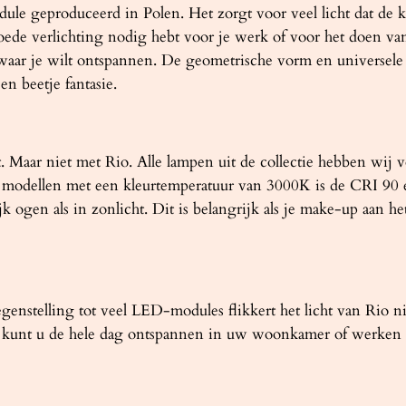
t
e geproduceerd in Polen. Het zorgt voor veel licht dat de kle
L
oede verlichting nodig hebt voor je werk of voor het doen van
E
waar je wilt ontspannen. De geometrische vorm en universele 
D
en beetje fantasie.
4
0
0
cht. Maar niet met Rio. Alle lampen uit de collectie hebben 
0
modellen met een kleurtemperatuur van 3000K is de CRI 90 e
K
jk ogen als in zonlicht. Dit is belangrijk als je make-up aan 
a
a
n
t
nstelling tot veel LED-modules flikkert het licht van Rio nie
a
o kunt u de hele dag ontspannen in uw woonkamer of werken z
l