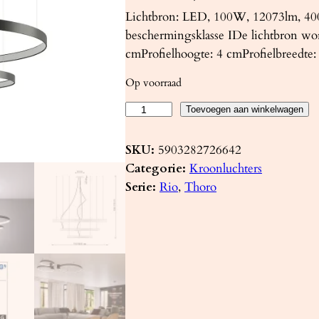
Lichtbron: LED, 100W, 12073lm, 40
beschermingsklasse IDe lichtbron w
cmProfielhoogte: 4 cmProfielbreedte:
Op voorraad
K
Toevoegen aan winkelwagen
r
o
SKU:
5903282726642
o
Categorie:
Kroonluchters
n
Serie:
Rio
, 
Thoro
l
u
c
h
t
e
r