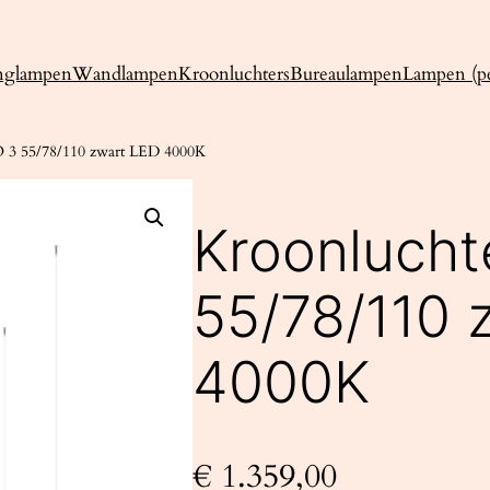
nglampen
Wandlampen
Kroonluchters
Bureaulampen
Lampen (pe
O 3 55/78/110 zwart LED 4000K
Kroonlucht
55/78/110 
4000K
€
1.359,00