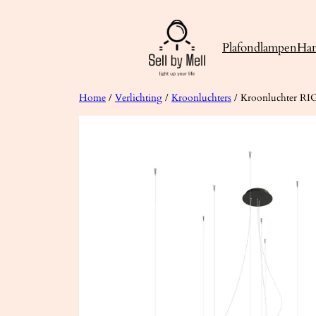
Ga
naar
Plafondlampen
Ha
de
inhoud
Home
/
Verlichting
/
Kroonluchters
/ Kroonluchter RI