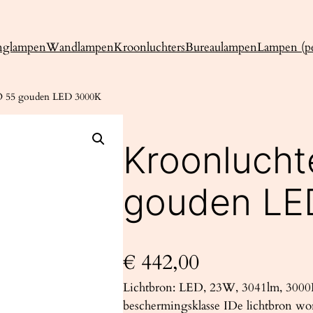
nglampen
Wandlampen
Kroonluchters
Bureaulampen
Lampen (pe
O 55 gouden LED 3000K
Kroonlucht
gouden LE
€
442,00
Lichtbron: LED, 23W, 3041lm, 3000
beschermingsklasse IDe lichtbron wo