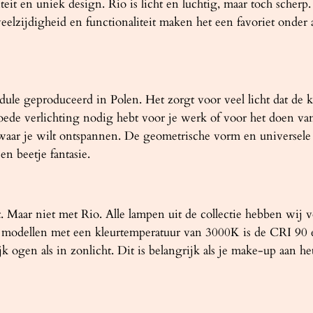
a
it en uniek design. Rio is licht en luchtig, maar toch scherp
a
eelzijdigheid en functionaliteit maken het een favoriet onder 
n
t
a
l
e geproduceerd in Polen. Het zorgt voor veel licht dat de kle
oede verlichting nodig hebt voor je werk of voor het doen van
waar je wilt ontspannen. De geometrische vorm en universele 
en beetje fantasie.
cht. Maar niet met Rio. Alle lampen uit de collectie hebben 
modellen met een kleurtemperatuur van 3000K is de CRI 90 e
jk ogen als in zonlicht. Dit is belangrijk als je make-up aan 