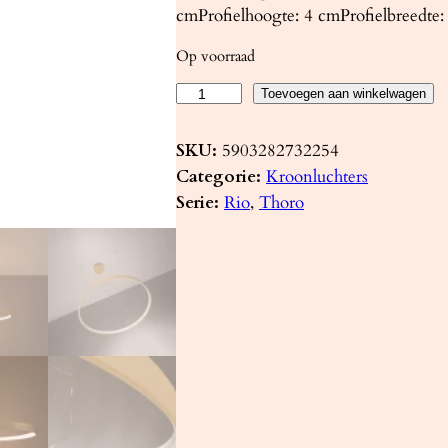
cmProfielhoogte: 4 cmProfielbreedte:
Op voorraad
K
Toevoegen aan winkelwagen
r
o
SKU:
5903282732254
o
Categorie:
Kroonluchters
n
Serie:
Rio
, 
Thoro
l
u
c
h
t
e
r
R
I