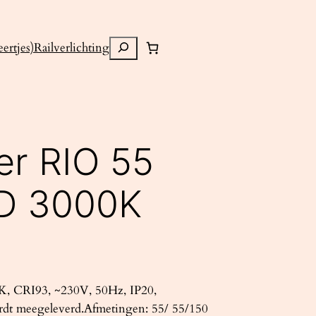
Zoeken
ertjes)
Railverlichting
er RIO 55
D 3000K
K, CRI93, ~230V, 50Hz, IP20,
rdt meegeleverd.Afmetingen: 55/ 55/150