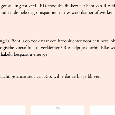
nstelling tot veel LED-modules flikkert het licht van Rio nie
o kunt u de hele dag ontspannen in uw woonkamer of werken z
lang is. Bent u op zoek naar een kroonluchter voor een hotello
gische voetafdruk te verkleinen? Rio helpt je daarbij. Elke wa
chakelt, bespaart u energie.
achtige armaturen van Rio, wil je dat ze bij je blijven