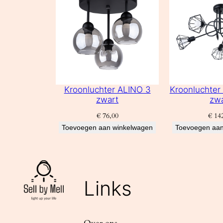
Kroonluchter ALINO 3
Kroonluchte
zwart
zw
€
76,00
€
142
Toevoegen aan winkelwagen
Toevoegen aan
Links