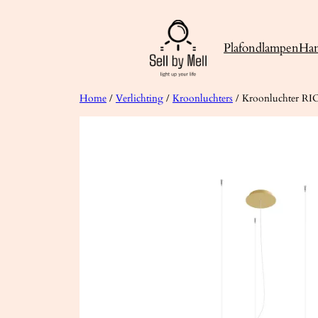
Ga
naar
Plafondlampen
Ha
de
inhoud
Home
/
Verlichting
/
Kroonluchters
/ Kroonluchter RI