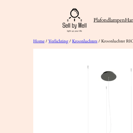
Ga
naar
Plafondlampen
Ha
de
inhoud
Home
/
Verlichting
/
Kroonluchters
/ Kroonluchter RIO