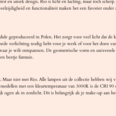
a
it en uniek design. Rio is licht en luchtig, maar toch scherp
l
eelzijdigheid en functionaliteit maken het een favoriet onder 
e geproduceerd in Polen. Het zorgt voor veel licht dat de kle
oede verlichting nodig hebt voor je werk of voor het doen van
waar je wilt ontspannen. De geometrische vorm en universele 
en beetje fantasie.
cht. Maar niet met Rio. Alle lampen uit de collectie hebben 
modellen met een kleurtemperatuur van 3000K is de CRI 90 e
jk ogen als in zonlicht. Dit is belangrijk als je make-up aan 