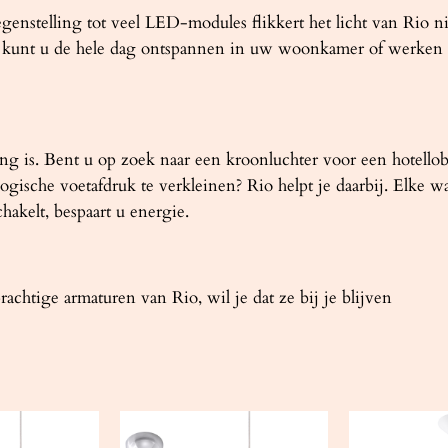
nstelling tot veel LED-modules flikkert het licht van Rio nie
o kunt u de hele dag ontspannen in uw woonkamer of werken z
lang is. Bent u op zoek naar een kroonluchter voor een hotello
gische voetafdruk te verkleinen? Rio helpt je daarbij. Elke wa
chakelt, bespaart u energie.
achtige armaturen van Rio, wil je dat ze bij je blijven