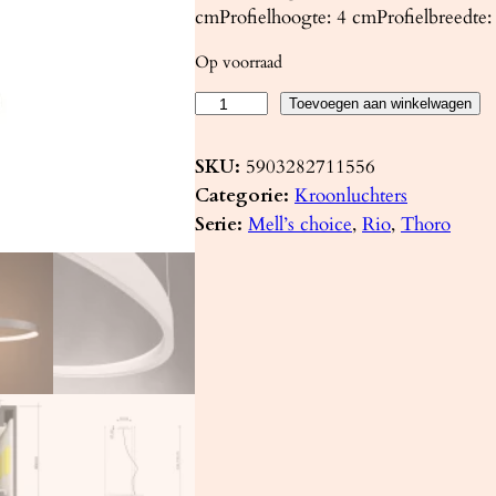
cmProfielhoogte: 4 cmProfielbreedte:
Op voorraad
K
Toevoegen aan winkelwagen
r
o
SKU:
5903282711556
o
Categorie:
Kroonluchters
n
Serie:
Mell’s choice
, 
Rio
, 
Thoro
l
u
c
h
t
e
r
R
I