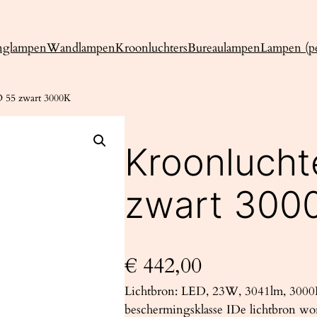
nglampen
Wandlampen
Kroonluchters
Bureaulampen
Lampen (pe
 55 zwart 3000K
Kroonlucht
zwart 300
€
442,00
Lichtbron: LED, 23W, 3041lm, 3000
beschermingsklasse IDe lichtbron wo