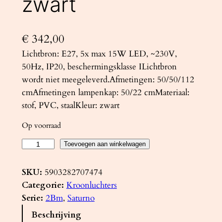
zwart
€
342,00
Lichtbron: E27, 5x max 15W LED, ~230V,
50Hz, IP20, beschermingsklasse ILichtbron
wordt niet meegeleverd.Afmetingen: 50/50/112
cmAfmetingen lampenkap: 50/22 cmMateriaal:
stof, PVC, staalKleur: zwart
Op voorraad
K
Toevoegen aan winkelwagen
r
o
SKU:
5903282707474
o
Categorie:
Kroonluchters
n
Serie:
2Bm
, 
Saturno
l
Beschrijving
u