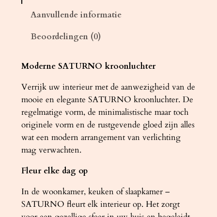
c
Aanvullende informatie
h
Beoordelingen (0)
t
e
r
Moderne SATURNO kroonluchter
S
Verrijk uw interieur met de aanwezigheid van de
A
mooie en elegante SATURNO kroonluchter. De
T
regelmatige vorm, de minimalistische maar toch
U
originele vorm en de rustgevende gloed zijn alles
R
wat een modern arrangement van verlichting
N
mag verwachten.
O
5
Fleur elke dag op
0
z
In de woonkamer, keuken of slaapkamer –
w
SATURNO fleurt elk interieur op. Het zorgt
a
voor een gezellige sfeer in uw huis en begeleidt