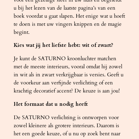
r
u bij het lezen van de laatste pagina’s van een
t
boek voordat u gaat slapen. Het enige wat u hoeft
a
te doen is met uw vingers knippen en de magie
a
begint.
n
Kies wat jij het liefste hebt: wit of zwart?
t
a
Je kunt de SATURNO kroonluchter matchen
l
met de meeste interieurs, vooral omdat hij zowel
in wit als in zwart verkrijgbaar is versies. Geeft u
de voorkeur aan verfijnde verlichting of een
krachtig decoratief accent? De keuze is aan jou!
Het formaat dat u nodig heeft
De SATURNO verlichting is ontworpen voor
zowel kleinere als grotere interieurs. Daarom is
het een goede keuze, of u nu op zoek bent naar