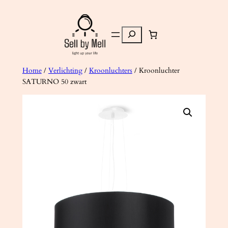
Ga
naar
Zoeken
de
inhoud
Home
/
Verlichting
/
Kroonluchters
/ Kroonluchter
SATURNO 50 zwart