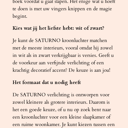
boek voordat u gaat slapen. Het enige wat u hoeft
n
te doen is met uw vingers knippen en de magie
t
begint.
a
Kies wat jij het liefste hebt: wit of zwart?
l
Je kunt de SATURNO kroonluchter matchen
met de meeste interieurs, vooral omdat hij zowel
in wit als in zwart verkrijgbaar is versies. Geeft u
de voorkeur aan verfijnde verlichting of een
krachtig decoratief accent? De keuze is aan jou!
Het formaat dat u nodig heeft
De SATURNO verlichting is ontworpen voor
zowel kleinere als grotere interieurs. Daarom is
het een goede keuze, of u nu op zoek bent naar
een kroonluchter voor een kleine slaapkamer of
een ruime woonkamer. Je kunt kiezen tussen een