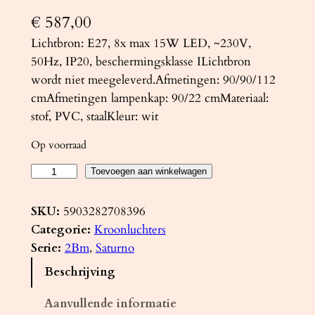
€
587,00
Lichtbron: E27, 8x max 15W LED, ~230V,
50Hz, IP20, beschermingsklasse ILichtbron
wordt niet meegeleverd.Afmetingen: 90/90/112
cmAfmetingen lampenkap: 90/22 cmMateriaal:
stof, PVC, staalKleur: wit
Op voorraad
K
Toevoegen aan winkelwagen
r
o
SKU:
5903282708396
o
Categorie:
Kroonluchters
n
Serie:
2Bm
, 
Saturno
l
Beschrijving
u
c
Aanvullende informatie