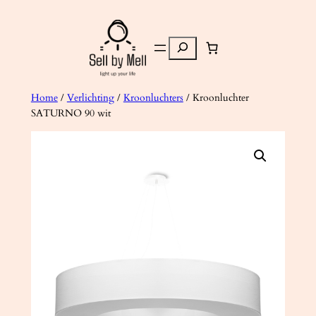
Ga
naar
Zoeken
de
inhoud
Home
/
Verlichting
/
Kroonluchters
/ Kroonluchter
SATURNO 90 wit