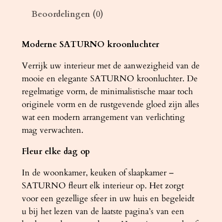
h
Beoordelingen (0)
t
e
r
Moderne SATURNO kroonluchter
S
Verrijk uw interieur met de aanwezigheid van de
A
mooie en elegante SATURNO kroonluchter. De
T
regelmatige vorm, de minimalistische maar toch
U
originele vorm en de rustgevende gloed zijn alles
R
wat een modern arrangement van verlichting
N
mag verwachten.
O
9
Fleur elke dag op
0
w
In de woonkamer, keuken of slaapkamer –
i
SATURNO fleurt elk interieur op. Het zorgt
t
voor een gezellige sfeer in uw huis en begeleidt
a
u bij het lezen van de laatste pagina’s van een
a