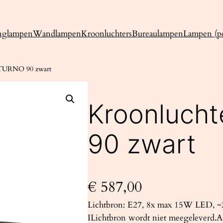
nglampen
Wandlampen
Kroonluchters
Bureaulampen
Lampen (pe
ATURNO 90 zwart
Kroonluch
90 zwart
€
587,00
Lichtbron: E27, 8x max 15W LED, ~2
ILichtbron wordt niet meegeleverd.