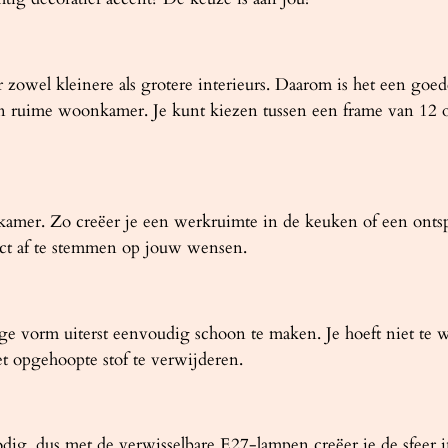
l
el kleinere als grotere interieurs. Daarom is het een goede
en ruime woonkamer. Je kunt kiezen tussen een frame van 12 
e kamer. Zo creëer je een werkruimte in de keuken of een on
ect af te stemmen op jouw wensen.
vorm uiterst eenvoudig schoon te maken. Je hoeft niet te w
t opgehoopte stof te verwijderen.
odig, dus met de verwisselbare E27-lampen creëer je de sfeer i