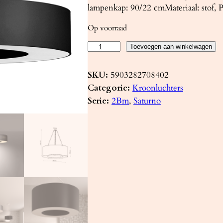
lampenkap: 90/22 cmMateriaal: stof, P
Op voorraad
K
Toevoegen aan winkelwagen
r
o
SKU:
5903282708402
o
Categorie:
Kroonluchters
n
Serie:
2Bm
, 
Saturno
l
u
c
h
t
e
r
S
A