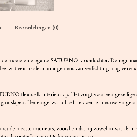
T
U
R
N
e
Beoordelingen (0)
O
9
0
z
n de mooie en elegante SATURNO kroonluchter. De regelmati
w
alles wat een modern arrangement van verlichting mag verwac
a
r
t
RNO fleurt elk interieur op. Het zorgt voor een gezellige sf
a
u gaat slapen. Het enige wat u hoeft te doen is met uw vinger
a
n
t
e meeste interieurs, vooral omdat hij zowel in wit als in zw
a
htig decoratief accent? De keuze is aan jou!