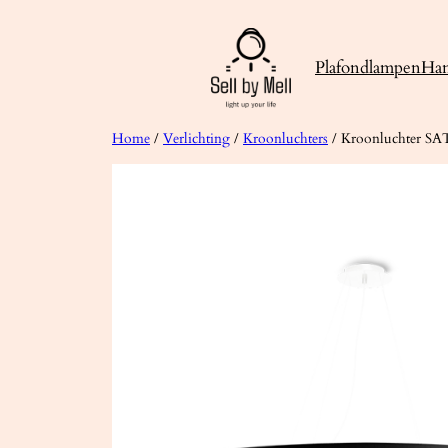
Ga
naar
Plafondlampen
Ha
de
inhoud
Home
/
Verlichting
/
Kroonluchters
/ Kroonluchter S