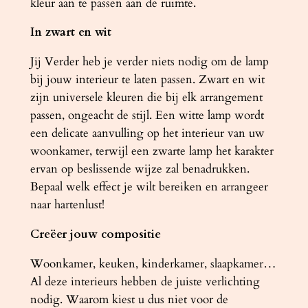
kleur aan te passen aan de ruimte.
n
In zwart en wit
t
a
Jij Verder heb je verder niets nodig om de lamp
l
bij jouw interieur te laten passen. Zwart en wit
zijn universele kleuren die bij elk arrangement
passen, ongeacht de stijl. Een witte lamp wordt
een delicate aanvulling op het interieur van uw
woonkamer, terwijl een zwarte lamp het karakter
ervan op beslissende wijze zal benadrukken.
Bepaal welk effect je wilt bereiken en arrangeer
naar hartenlust!
Creëer jouw compositie
Woonkamer, keuken, kinderkamer, slaapkamer…
Al deze interieurs hebben de juiste verlichting
nodig. Waarom kiest u dus niet voor de