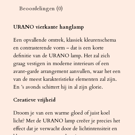
h
Beoordelingen (0)
t
e
r
URANO vierkante hanglamp
U
Een opvallende omtrek, klassiek kleurenschema
R
en contrasterende vorm – dat is een korte
A
definitie van de URANO lamp. Het zal zich
N
graag vestigen in moderne interieurs of een
O
avant-garde arrangement aanvullen, waar het een
6
van de meest karakteristieke elementen zal zijn.
0
En ’s avonds schittert hij in al zijn glorie.
z
w
Creatieve vrijheid
a
r
Droom je van een warme gloed of juist koel
t
licht? Met de URANO lamp creëer je precies het
a
effect dat je verwacht door de lichtintensiteit en
a