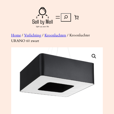
Ga
naar
Zoeken
de
inhoud
Home
/
Verlichting
/
Kroonluchters
/ Kroonluchter
URANO 60 zwart