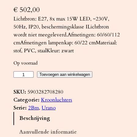
€
502,00
Lichtbron: E27, 8x max 15W LED, ~230V,
50Hz, IP20, beschermingsklasse ILichtbron
wordt niet meegeleverd.Afmetingen: 60/60/112
cmAfmetingen lampenkap: 60/22 cmMateriaal:
stof, PVC, staalKleur: zwart
Op voorraad
K
Toevoegen aan winkelwagen
r
o
SKU:
5903282708280
o
Categorie:
Kroonluchters
n
Serie:
2Bm
, 
Urano
l
Beschrijving
u
c
Aanvullende informatie