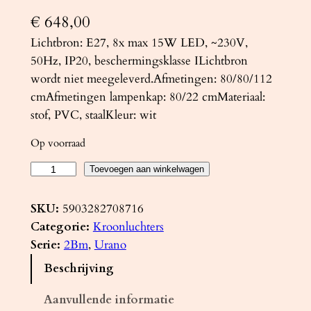
€
648,00
Lichtbron: E27, 8x max 15W LED, ~230V,
50Hz, IP20, beschermingsklasse ILichtbron
wordt niet meegeleverd.Afmetingen: 80/80/112
cmAfmetingen lampenkap: 80/22 cmMateriaal:
stof, PVC, staalKleur: wit
Op voorraad
K
Toevoegen aan winkelwagen
r
o
SKU:
5903282708716
o
Categorie:
Kroonluchters
n
Serie:
2Bm
, 
Urano
l
Beschrijving
u
c
Aanvullende informatie