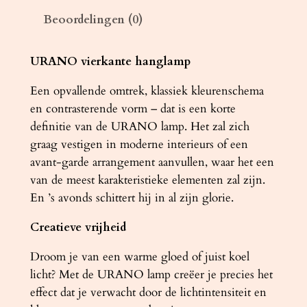
h
Beoordelingen (0)
t
e
r
URANO vierkante hanglamp
U
Een opvallende omtrek, klassiek kleurenschema
R
en contrasterende vorm – dat is een korte
A
definitie van de URANO lamp. Het zal zich
N
graag vestigen in moderne interieurs of een
O
avant-garde arrangement aanvullen, waar het een
8
van de meest karakteristieke elementen zal zijn.
0
En ’s avonds schittert hij in al zijn glorie.
w
i
Creatieve vrijheid
t
a
Droom je van een warme gloed of juist koel
a
licht? Met de URANO lamp creëer je precies het
n
effect dat je verwacht door de lichtintensiteit en
t