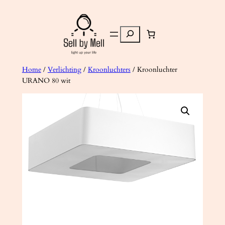
Ga
naar
Zoeken
de
inhoud
Home
/
Verlichting
/
Kroonluchters
/ Kroonluchter
URANO 80 wit