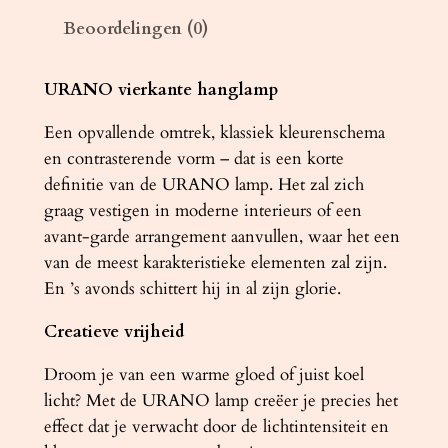
h
Beoordelingen (0)
t
e
r
URANO vierkante hanglamp
U
Een opvallende omtrek, klassiek kleurenschema
R
en contrasterende vorm – dat is een korte
A
definitie van de URANO lamp. Het zal zich
N
graag vestigen in moderne interieurs of een
O
avant-garde arrangement aanvullen, waar het een
8
van de meest karakteristieke elementen zal zijn.
0
En ’s avonds schittert hij in al zijn glorie.
z
w
Creatieve vrijheid
a
r
Droom je van een warme gloed of juist koel
t
licht? Met de URANO lamp creëer je precies het
a
effect dat je verwacht door de lichtintensiteit en
a