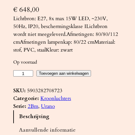
€
648,00
Lichtbron: E27, 8x max 15W LED, ~230V,
50Hz, IP20, beschermingsklasse ILichtbron
wordt niet meegeleverd.Afmetingen: 80/80/112
cmAfmetingen lampenkap: 80/22 cmMateriaal:
stof, PVC, staalKleur: zwart
Op voorraad
K
Toevoegen aan winkelwagen
r
o
SKU:
5903282708723
o
Categorie:
Kroonluchters
n
Serie:
2Bm
, 
Urano
l
Beschrijving
u
c
Aanvullende informatie