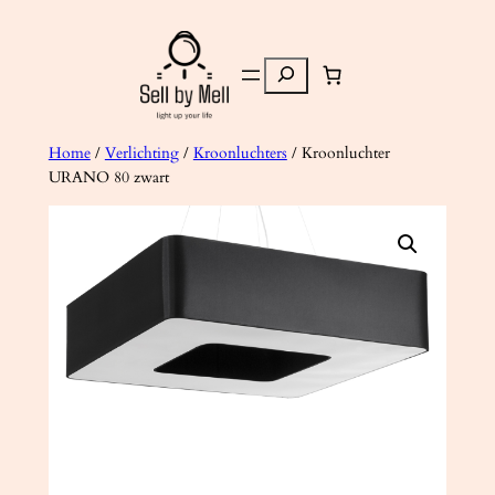
Ga
naar
Zoeken
de
inhoud
Home
/
Verlichting
/
Kroonluchters
/ Kroonluchter
URANO 80 zwart