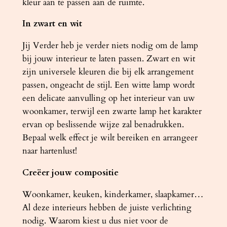
kleur aan te passen aan de ruimte.
n
In zwart en wit
t
a
Jij Verder heb je verder niets nodig om de lamp
l
bij jouw interieur te laten passen. Zwart en wit
zijn universele kleuren die bij elk arrangement
passen, ongeacht de stijl. Een witte lamp wordt
een delicate aanvulling op het interieur van uw
woonkamer, terwijl een zwarte lamp het karakter
ervan op beslissende wijze zal benadrukken.
Bepaal welk effect je wilt bereiken en arrangeer
naar hartenlust!
Creëer jouw compositie
Woonkamer, keuken, kinderkamer, slaapkamer…
Al deze interieurs hebben de juiste verlichting
nodig. Waarom kiest u dus niet voor de