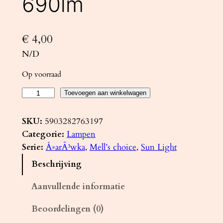
690lm
€
4,00
N/D
Op voorraad
L
Toevoegen aan winkelwagen
E
D
SKU:
5903282763197
-
Categorie:
Lampen
l
Serie:
Å»arÃ³wka
, 
Mell’s choice
, 
Sun Light
a
Beschrijving
m
p
Aanvullende informatie
E
Beoordelingen (0)
2
7