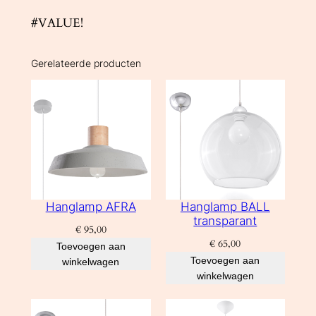
4
#VALUE!
0
0
Gerelateerde producten
0
K
7
,
5
W
6
9
Hanglamp AFRA
Hanglamp BALL
0
transparant
€
95,00
l
€
65,00
Toevoegen aan
m
Toevoegen aan
winkelwagen
a
winkelwagen
a
n