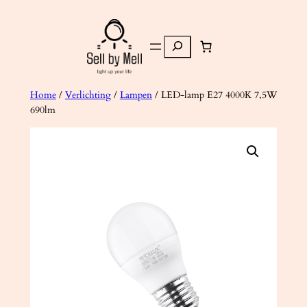
Ga
naar
Zoeken
de
inhoud
Home
/
Verlichting
/
Lampen
/ LED-lamp E27 4000K 7,5W
690lm