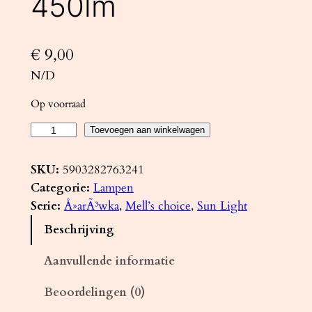
450lm
€
9,00
N/D
Op voorraad
L
Toevoegen aan winkelwagen
E
D
SKU:
5903282763241
-
Categorie:
Lampen
l
Serie:
Å»arÃ³wka
, 
Mell’s choice
, 
Sun Light
a
Beschrijving
m
p
Aanvullende informatie
G
Beoordelingen (0)
9
3