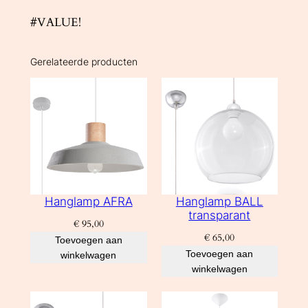
0
#VALUE!
0
0
Gerelateerde producten
K
4
,
5
W
4
5
0
Hanglamp AFRA
Hanglamp BALL
l
transparant
€
95,00
m
€
65,00
Toevoegen aan
a
Toevoegen aan
winkelwagen
a
winkelwagen
n
t