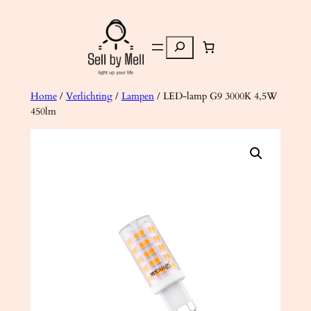
Ga
naar
Zoeken
de
inhoud
Home
/
Verlichting
/
Lampen
/ LED-lamp G9 3000K 4,5W
450lm