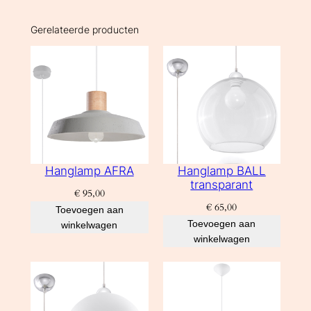
4
0
Gerelateerde producten
0
0
K
7
W
5
3
0
Hanglamp AFRA
Hanglamp BALL
l
transparant
€
95,00
m
€
65,00
Toevoegen aan
a
Toevoegen aan
winkelwagen
a
winkelwagen
n
t
a
l