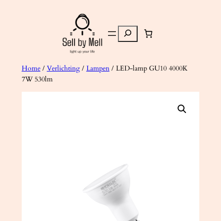
Ga
naar
Zoeken
de
inhoud
Home
/
Verlichting
/
Lampen
/ LED-lamp GU10 4000K
7W 530lm