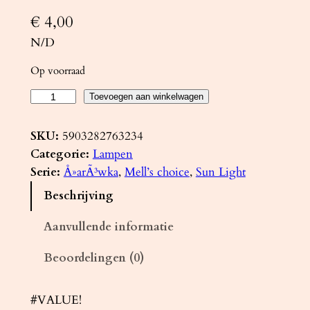
€
4,00
N/D
Op voorraad
L
Toevoegen aan winkelwagen
E
D
SKU:
5903282763234
-
Categorie:
Lampen
l
Serie:
Å»arÃ³wka
, 
Mell’s choice
, 
Sun Light
a
Beschrijving
m
p
Aanvullende informatie
G
Beoordelingen (0)
U
1
0
#VALUE!