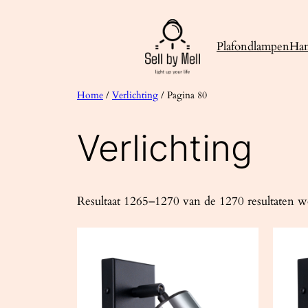
Ga
naar
Plafondlampen
Ha
de
inhoud
Home
/
Verlichting
/ Pagina 80
Verlichting
Resultaat 1265–1270 van de 1270 resultaten 