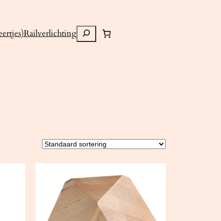
Zoeken
ertjes)
Railverlichting