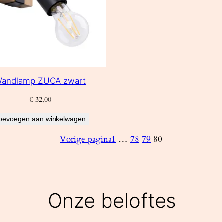
andlamp ZUCA zwart
€
32,00
oevoegen aan winkelwagen
Vorige pagina
1
…
78
79
80
Onze beloftes