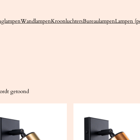
nglampen
Wandlampen
Kroonluchters
Bureaulampen
Lampen (pe
wordt getoond