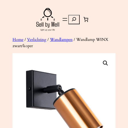
Ga
naar
Zoeken
de
inhoud
Home
/
Verlichting
/
Wandlampen
/ Wandlamp WINX
zwart/koper