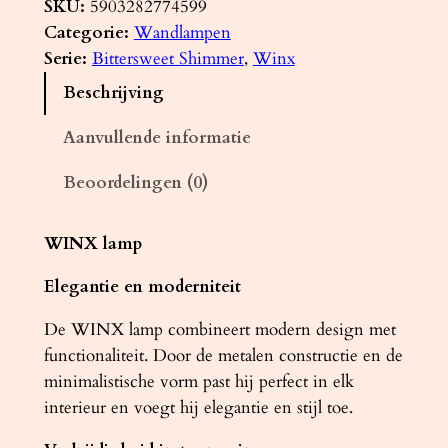
n
SKU:
5903282774599
d
Categorie:
Wandlampen
l
Serie:
Bittersweet Shimmer
, 
Winx
a
Beschrijving
m
p
Aanvullende informatie
W
Beoordelingen (0)
I
N
X
WINX lamp
z
Elegantie en moderniteit
w
a
De WINX lamp combineert modern design met
r
functionaliteit. Door de metalen constructie en de
t
minimalistische vorm past hij perfect in elk
/
interieur en voegt hij elegantie en stijl toe.
k
o