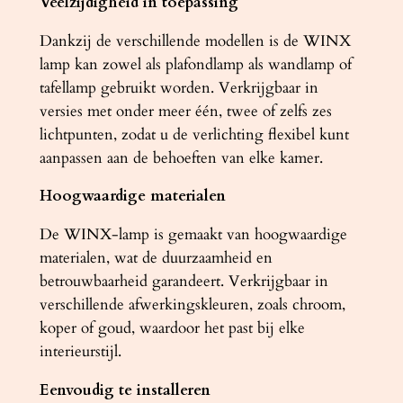
Veelzijdigheid in toepassing
p
Dankzij de verschillende modellen is de WINX
e
lamp kan zowel als plafondlamp als wandlamp of
r
tafellamp gebruikt worden. Verkrijgbaar in
a
versies met onder meer één, twee of zelfs zes
a
lichtpunten, zodat u de verlichting flexibel kunt
n
aanpassen aan de behoeften van elke kamer.
t
a
Hoogwaardige materialen
l
De WINX-lamp is gemaakt van hoogwaardige
materialen, wat de duurzaamheid en
betrouwbaarheid garandeert. Verkrijgbaar in
verschillende afwerkingskleuren, zoals chroom,
koper of goud, waardoor het past bij elke
interieurstijl.
Eenvoudig te installeren