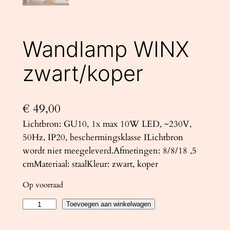
Wandlamp WINX
zwart/koper
€
49,00
Lichtbron: GU10, 1x max 10W LED, ~230V,
50Hz, IP20, beschermingsklasse ILichtbron
wordt niet meegeleverd.Afmetingen: 8/8/18 ,5
cmMateriaal: staalKleur: zwart, koper
Op voorraad
W
Toevoegen aan winkelwagen
a